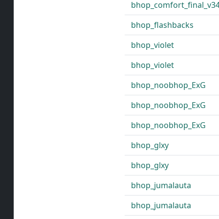
bhop_comfort_final_v34
bhop_flashbacks
bhop_violet
bhop_violet
bhop_noobhop_ExG
bhop_noobhop_ExG
bhop_noobhop_ExG
bhop_glxy
bhop_glxy
bhop_jumalauta
bhop_jumalauta