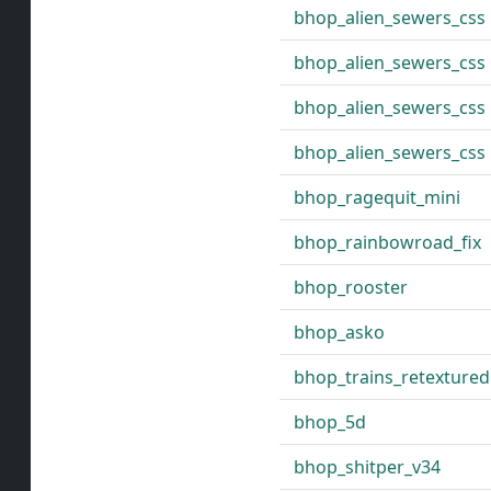
bhop_alien_sewers_css
bhop_alien_sewers_css
bhop_alien_sewers_css
bhop_alien_sewers_css
bhop_ragequit_mini
bhop_rainbowroad_fix
bhop_rooster
bhop_asko
bhop_trains_retextured
bhop_5d
bhop_shitper_v34