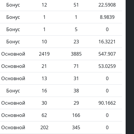
Бонус
12
51
22.5908
Бонус
1
1
8.9839
Бонус
1
5
0
Бонус
10
23
16.3221
Основной
2419
3885
547.907
Основной
21
71
53.0259
Основной
13
31
0
Бонус
16
38
0
Основной
30
29
90.1662
Основной
62
166
0
Основной
202
345
0