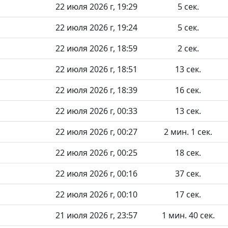
22 июля 2026 г, 19:29
5 сек.
22 июля 2026 г, 19:24
5 сек.
22 июля 2026 г, 18:59
2 сек.
22 июля 2026 г, 18:51
13 сек.
22 июля 2026 г, 18:39
16 сек.
22 июля 2026 г, 00:33
13 сек.
22 июля 2026 г, 00:27
2 мин. 1 сек.
22 июля 2026 г, 00:25
18 сек.
22 июля 2026 г, 00:16
37 сек.
22 июля 2026 г, 00:10
17 сек.
21 июля 2026 г, 23:57
1 мин. 40 сек.