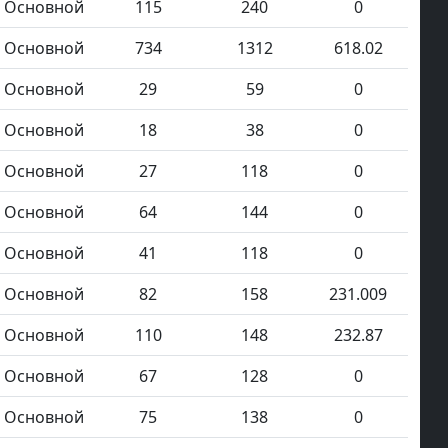
Основной
115
240
0
Основной
734
1312
618.02
Основной
29
59
0
Основной
18
38
0
Основной
27
118
0
Основной
64
144
0
Основной
41
118
0
Основной
82
158
231.009
Основной
110
148
232.87
Основной
67
128
0
Основной
75
138
0