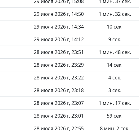
29 июля 2026 г, 15:08
1 мин. 37 сек.
29 июля 2026 г, 14:50
1 мин. 32 сек.
29 июля 2026 г, 14:34
10 сек.
29 июля 2026 г, 14:12
9 сек.
28 июля 2026 г, 23:51
1 мин. 48 сек.
28 июля 2026 г, 23:29
14 сек.
28 июля 2026 г, 23:22
4 сек.
28 июля 2026 г, 23:18
3 сек.
28 июля 2026 г, 23:07
1 мин. 17 сек.
28 июля 2026 г, 23:01
59 сек.
28 июля 2026 г, 22:55
8 мин. 2 сек.