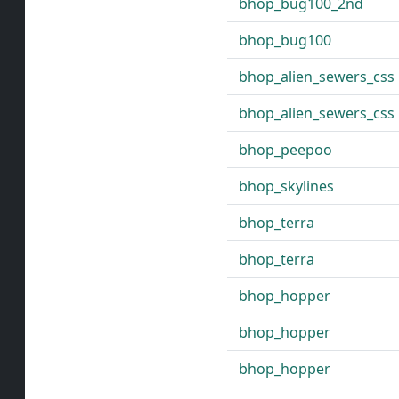
bhop_bug100_2nd
bhop_bug100
bhop_alien_sewers_css
bhop_alien_sewers_css
bhop_peepoo
bhop_skylines
bhop_terra
bhop_terra
bhop_hopper
bhop_hopper
bhop_hopper