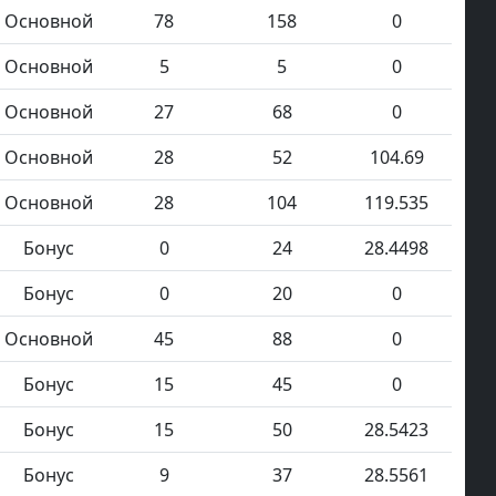
Основной
78
158
0
Основной
5
5
0
Основной
27
68
0
Основной
28
52
104.69
Основной
28
104
119.535
Бонус
0
24
28.4498
Бонус
0
20
0
Основной
45
88
0
Бонус
15
45
0
Бонус
15
50
28.5423
Бонус
9
37
28.5561