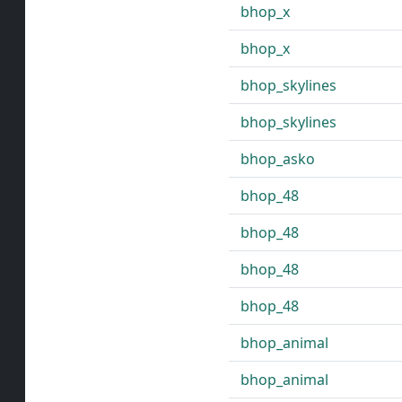
bhop_x
bhop_x
bhop_skylines
bhop_skylines
bhop_asko
bhop_48
bhop_48
bhop_48
bhop_48
bhop_animal
bhop_animal