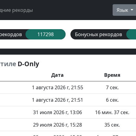
дние рекорды
Язык
рекордов
117298
Бонусных рекордов
стиле
D-Only
Дата
Время
1 августа 2026 г, 21:55
7 сек.
1 августа 2026 г, 21:51
6 сек.
31 июля 2026 г, 13:06
16 мин. 37 сек.
29 июля 2026 г, 15:28
35 сек.