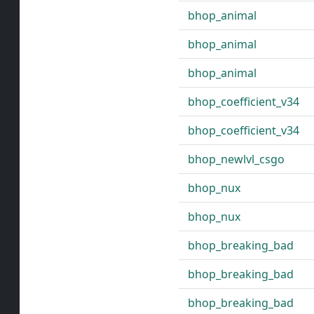
bhop_animal
bhop_animal
bhop_animal
bhop_coefficient_v34
bhop_coefficient_v34
bhop_newlvl_csgo
bhop_nux
bhop_nux
bhop_breaking_bad
bhop_breaking_bad
bhop_breaking_bad