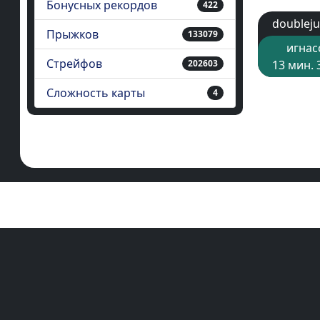
Бонусных рекордов
422
doublej
Прыжков
133079
игнас
Стрейфов
202603
13 мин. 
Сложность карты
4