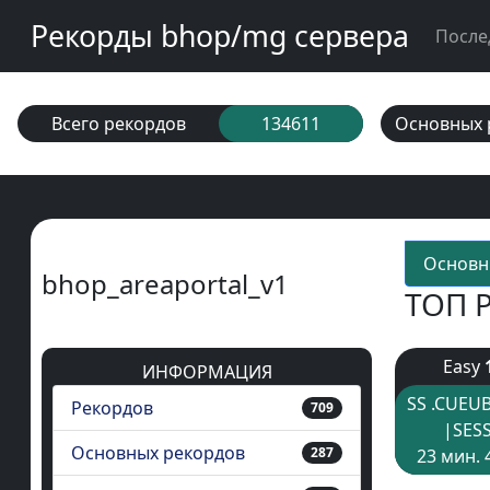
Рекорды bhop/mg сервера
После
Всего рекордов
134611
Основных 
Основн
bhop_areaportal_v1
ТОП 
Easy
ИНФОРМАЦИЯ
SS .CUEU
Рекордов
709
|SES
Основных рекордов
287
23 мин. 