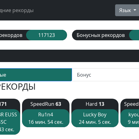
дние рекорды
Язык
рекордов
117123
Бонусных рекордов
ые
Бонус
РЕКОРДЫ
171
SpeedRun
63
Hard
13
Spee
BR EUSS
Ru1n4
Lucky Boy
kyo
SSC
16 мин. 54 сек.
24 мин. 5 сек.
9 ми
43 сек.