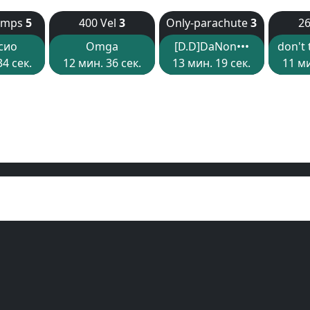
umps
5
400 Vel
3
Only-parachute
3
26
сио
Omga
[D.D]DaNon•••
don't 
34 сек.
12 мин. 36 сек.
13 мин. 19 сек.
11 ми