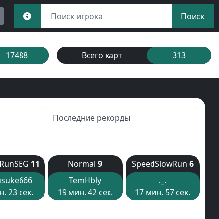
Поиск
17488
Всего карт
313
Последние рекорды
dRunSEG
11
Normal
9
SpeedSlowRun
6
usuke666
TemHbly
._.
н. 23 сек.
19 мин. 42 сек.
17 мин. 57 сек.