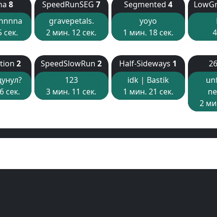
na
8
SpeedRunSEG
7
Segmented
4
LowGr
elnnnna
gravepetals.
yoyo
5 сек.
2 мин. 12 сек.
1 мин. 18 сек.
4
tion
2
SpeedSlowRun
2
Half-Sideways
1
26
дунул?
123
idk | Bastik
un
6 сек.
3 мин. 11 сек.
1 мин. 21 сек.
ne
2 ми