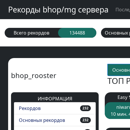
Рекорды bhop/mg сервера
После
Всего рекордов
134488
Основных 
Основн
bhop_rooster
ТОП 
Easy
ИНФОРМАЦИЯ
niwar
Рекордов
232
10 мин. 
Основных рекордов
232