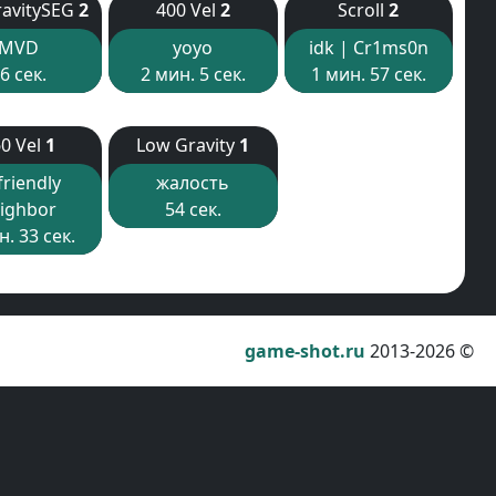
avitySEG
2
400 Vel
2
Scroll
2
MVD
yoyo
idk | Cr1ms0n
6 сек.
2 мин. 5 сек.
1 мин. 57 сек.
0 Vel
1
Low Gravity
1
friendly
жалость
ighbor
54 сек.
н. 33 сек.
game-shot.ru
2013-2026 ©