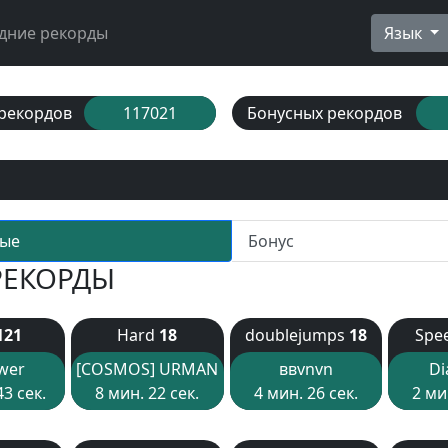
дние рекорды
Язык
рекордов
117021
Бонусных рекордов
ые
Бонус
РЕКОРДЫ
121
Hard
18
doublejumps
18
Spe
wer
[COSMOS] URMAN
ввvnvn
D
43 сек.
8 мин. 22 сек.
4 мин. 26 сек.
2 ми