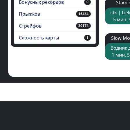
Бонусных рекордов
0
Stami
idk | Li
Прыжков
15434
5 мин. 
Стрейфов
30174
Сложность карты
Slow Mo
1
Водник 
1 мин. 5