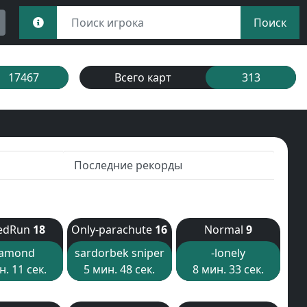
Поиск
17467
Всего карт
313
Последние рекорды
edRun
18
Only-parachute
16
Normal
9
iamond
sardorbek sniper
-lonely
н. 11 сек.
5 мин. 48 сек.
8 мин. 33 сек.