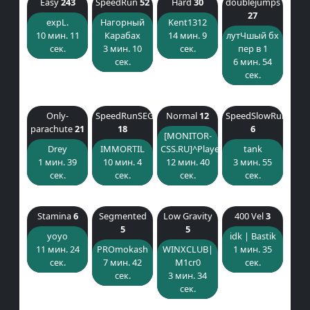
Easy
243
SpeedRun
52
Hard
30
doublejumps
27
expL.
Нагорный
Kent1312
10 мин. 11
Карабах
14 мин. 9
лутЧшый бх
сек.
3 мин. 10
сек.
пер в 1
сек.
6 мин. 54
сек.
Only-
SpeedRunSEG
Normal
12
SpeedSlowRun
parachute
21
18
6
[MONITOR-
Drey
IMMORTIL
CSS.RU]^Player
tank
1 мин. 39
10 мин. 4
12 мин. 40
3 мин. 55
сек.
сек.
сек.
сек.
Stamina
6
Segmented
Low Gravity
400 Vel
3
5
5
yoyo
idk | Bastik
11 мин. 24
PROmokash
WINXCLUB|
1 мин. 35
сек.
7 мин. 42
M1cr0
сек.
сек.
3 мин. 34
сек.