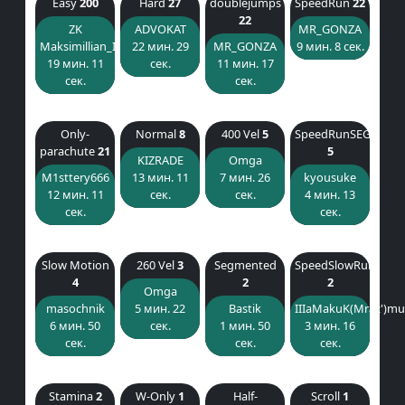
Easy
200
Hard
27
doublejumps
SpeedRun
22
22
ZK
ADVOKAT
MR_GONZA
Maksimillian_IV
22 мин. 29
MR_GONZA
9 мин. 8 сек.
19 мин. 11
сек.
11 мин. 17
сек.
сек.
Only-
Normal
8
400 Vel
5
SpeedRunSEG
parachute
21
5
KIZRADE
Omga
M1sttery666
13 мин. 11
7 мин. 26
kyousuke
12 мин. 11
сек.
сек.
4 мин. 13
сек.
сек.
Slow Motion
260 Vel
3
Segmented
SpeedSlowRun
4
2
2
Omga
masochnik
5 мин. 22
Bastik
IIIaMakuK(Mraz')mu
6 мин. 50
сек.
1 мин. 50
3 мин. 16
сек.
сек.
сек.
Stamina
2
W-Only
1
Half-
Scroll
1