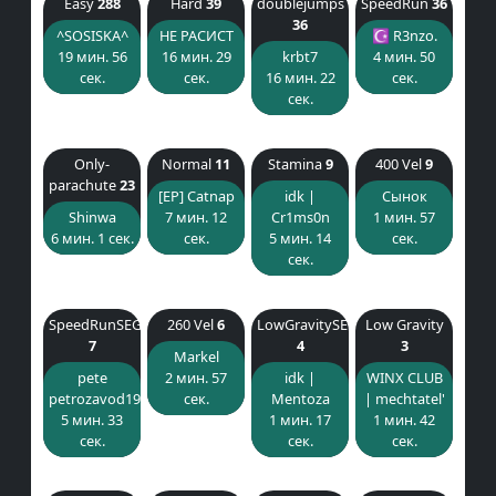
Easy
288
Hard
39
doublejumps
SpeedRun
36
36
^SOSISKA^
НЕ РАСИСТ
☪ R3nzo.
19 мин. 56
16 мин. 29
krbt7
4 мин. 50
сек.
сек.
16 мин. 22
сек.
сек.
Only-
Normal
11
Stamina
9
400 Vel
9
parachute
23
[EP] Catnap
idk |
Сынок
Shinwa
7 мин. 12
Cr1ms0n
1 мин. 57
6 мин. 1 сек.
сек.
5 мин. 14
сек.
сек.
SpeedRunSEG
260 Vel
6
LowGravitySEG
Low Gravity
7
4
3
Markel
pete
2 мин. 57
idk |
WINX CLUB
petrozavod1999
сек.
Mentoza
| mechtatel'
5 мин. 33
1 мин. 17
1 мин. 42
сек.
сек.
сек.