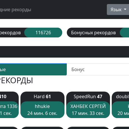
дние рекорды
Язык
рекордов
116726
Бонусных рекордов
ые
Бонус
РЕКОРДЫ
410
Hard
61
SpeedRun
47
doub
та 1336
hhukie
ХАНБЕК СЕРГЕЙ
1 сек.
24 мин. 6 сек.
17 мин. 33 сек.
20 ми