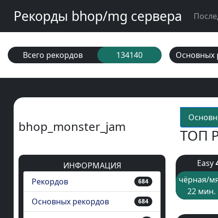
Рекорды bhop/mg сервера
После
Всего рекордов
134140
Основных 
Основн
bhop_monster_jam
ТОП 
Easy
ИНФОРМАЦИЯ
чёрная/мя
Рекордов
684
22 мин. 
Основных рекордов
684