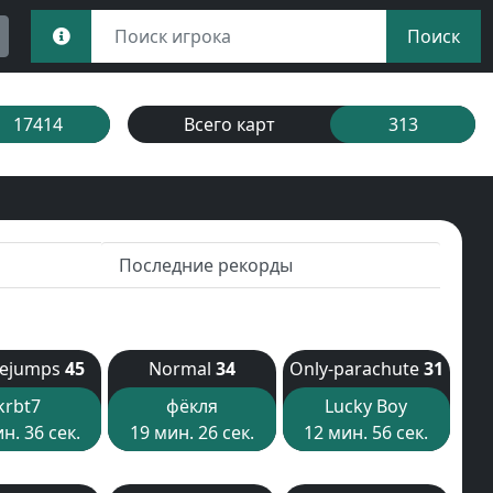
Поиск
17414
Всего карт
313
Последние рекорды
lejumps
45
Normal
34
Only-parachute
31
krbt7
фёкля
Lucky Boy
н. 36 сек.
19 мин. 26 сек.
12 мин. 56 сек.