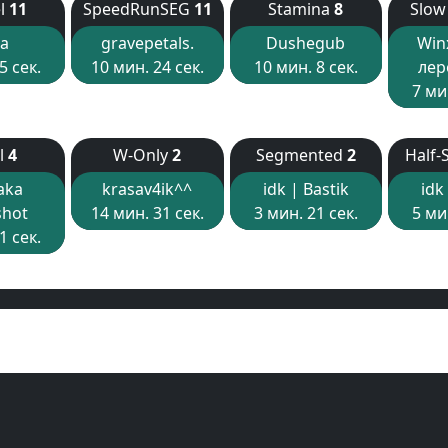
el
11
SpeedRunSEG
11
Stamina
8
Slow
а
gravepetals.
Dushegub
Win
5 сек.
10 мин. 24 сек.
10 мин. 8 сек.
лер
7 ми
l
4
W-Only
2
Segmented
2
Half-
aka
krasav4ik^^
idk | Bastik
idk
hot
14 мин. 31 сек.
3 мин. 21 сек.
5 ми
1 сек.