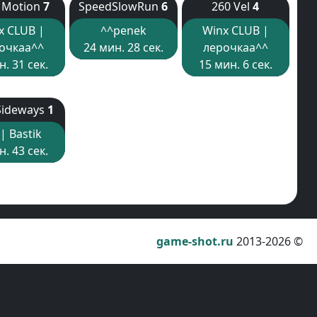
 Motion
7
SpeedSlowRun
6
260 Vel
4
x CLUB |
^^penek
Winx CLUB |
очкаа^^
24 мин. 28 сек.
лерочкаа^^
н. 31 сек.
15 мин. 6 сек.
Sideways
1
 | Bastik
н. 43 сек.
game-shot.ru
2013-2026 ©