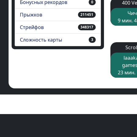
Бонусных рекордов
0
400 V
Чич
Прыжков
211451
9 мин. 4
Стрейфов
348317
Сложность карты
3
Scrol
laaak
games
23 мин. 