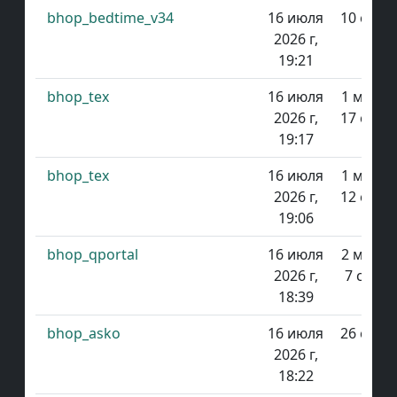
bhop_bedtime_v34
16 июля
10 сек.
2026 г,
19:21
bhop_tex
16 июля
1 мин.
2026 г,
17 сек.
19:17
bhop_tex
16 июля
1 мин.
2026 г,
12 сек.
19:06
bhop_qportal
16 июля
2 мин.
2026 г,
7 сек.
18:39
bhop_asko
16 июля
26 сек.
2026 г,
18:22