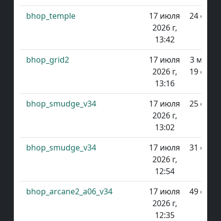
bhop_temple
17 июля
24 сек.
2026 г,
13:42
bhop_grid2
17 июля
3 мин.
2026 г,
19 сек.
13:16
bhop_smudge_v34
17 июля
25 сек.
2026 г,
13:02
bhop_smudge_v34
17 июля
31 сек.
2026 г,
12:54
bhop_arcane2_a06_v34
17 июля
49 сек.
2026 г,
12:35