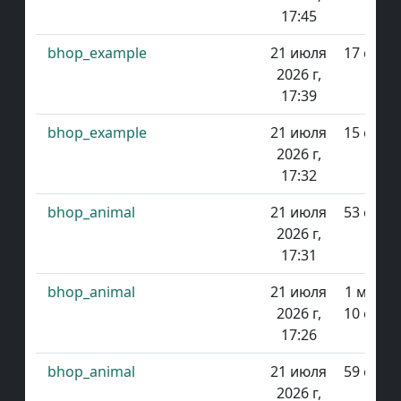
17:45
bhop_example
21 июля
17 сек.
2026 г,
17:39
bhop_example
21 июля
15 сек.
2026 г,
17:32
bhop_animal
21 июля
53 сек.
2026 г,
17:31
bhop_animal
21 июля
1 мин.
2026 г,
10 сек.
17:26
bhop_animal
21 июля
59 сек.
2026 г,