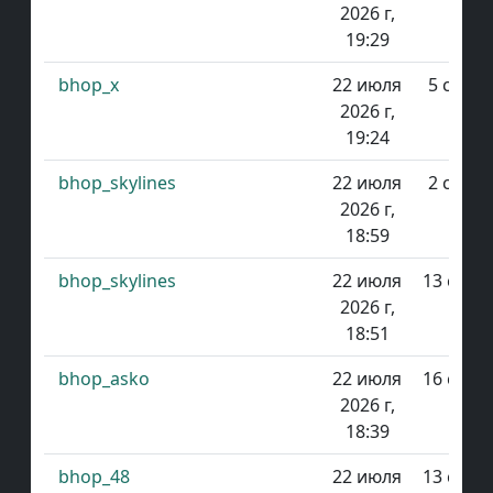
2026 г,
19:29
bhop_x
22 июля
5 сек.
2026 г,
19:24
bhop_skylines
22 июля
2 сек.
2026 г,
18:59
bhop_skylines
22 июля
13 сек.
2026 г,
18:51
bhop_asko
22 июля
16 сек.
2026 г,
18:39
bhop_48
22 июля
13 сек.