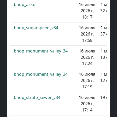
bhop_asko
16 июля
1 мин.
2026 г,
32 сек.
18:17
bhop_sugarspeed_v34
16 июля
1 мин.
2026 г,
37 сек.
17:58
bhop_monument_valley_34
16 июля
1 мин.
2026 г,
13 сек.
17:24
bhop_monument_valley_34
16 июля
1 мин.
2026 г,
12 сек.
17:19
bhop_strafe_sewer_v34
16 июля
19 сек.
2026 г,
17:14