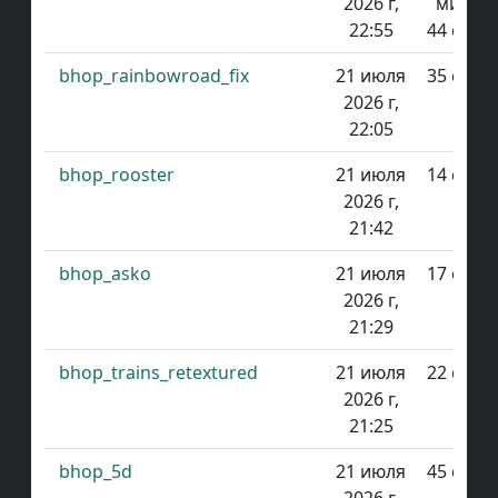
2026 г,
мин.
22:55
44 сек.
bhop_rainbowroad_fix
21 июля
35 сек.
2026 г,
22:05
bhop_rooster
21 июля
14 сек.
2026 г,
21:42
bhop_asko
21 июля
17 сек.
2026 г,
21:29
bhop_trains_retextured
21 июля
22 сек.
2026 г,
21:25
bhop_5d
21 июля
45 сек.