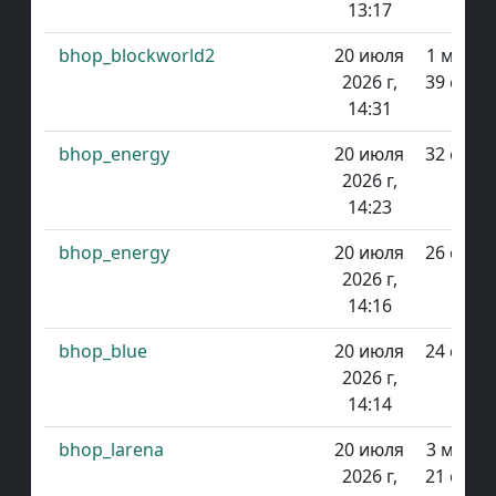
13:17
bhop_blockworld2
20 июля
1 мин.
2026 г,
39 сек.
14:31
bhop_energy
20 июля
32 сек.
2026 г,
14:23
bhop_energy
20 июля
26 сек.
2026 г,
14:16
bhop_blue
20 июля
24 сек.
2026 г,
14:14
bhop_larena
20 июля
3 мин.
2026 г,
21 сек.