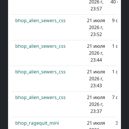
2026 г,
40 сек.
23:57
bhop_alien_sewers_css
21 июля
9 сек.
2026 г,
23:52
bhop_alien_sewers_css
21 июля
1 сек.
2026 г,
23:44
bhop_alien_sewers_css
21 июля
1 сек.
2026 г,
23:43
bhop_alien_sewers_css
21 июля
7 сек.
2026 г,
23:37
bhop_ragequit_mini
21 июля
30