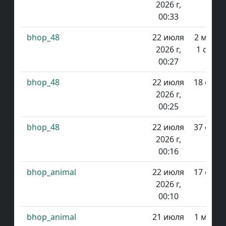
2026 г,
00:33
bhop_48
22 июля
2 мин.
2026 г,
1 сек.
00:27
bhop_48
22 июля
18 сек.
2026 г,
00:25
bhop_48
22 июля
37 сек.
2026 г,
00:16
bhop_animal
22 июля
17 сек.
2026 г,
00:10
bhop_animal
21 июля
1 мин.