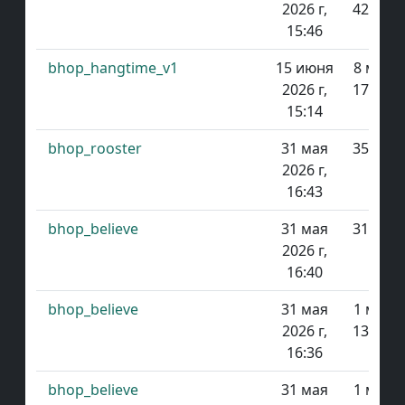
2026 г,
42 сек.
15:46
bhop_hangtime_v1
15 июня
8 мин.
2026 г,
17 сек.
15:14
bhop_rooster
31 мая
35 сек.
2026 г,
16:43
bhop_believe
31 мая
31 сек.
2026 г,
16:40
bhop_believe
31 мая
1 мин.
2026 г,
13 сек.
16:36
bhop_believe
31 мая
1 мин.