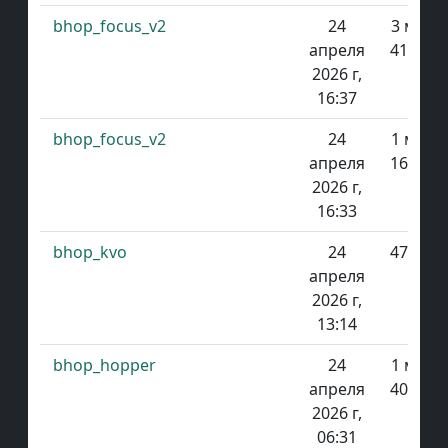
bhop_focus_v2
24
3 мин.
апреля
41 сек.
2026 г,
16:37
bhop_focus_v2
24
1 мин.
апреля
16 сек.
2026 г,
16:33
bhop_kvo
24
47 сек.
апреля
2026 г,
13:14
bhop_hopper
24
1 мин.
апреля
40 сек.
2026 г,
06:31