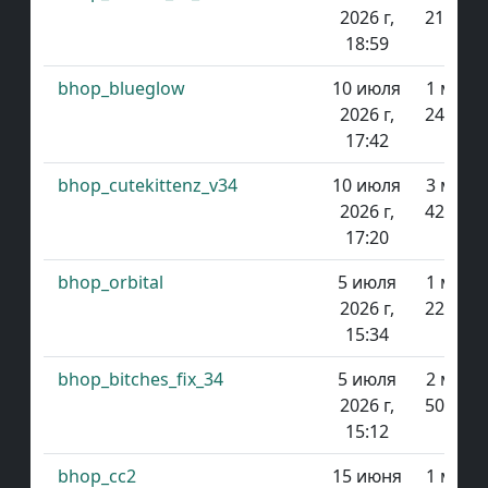
2026 г,
21 сек.
18:59
bhop_blueglow
10 июля
1 мин.
2026 г,
24 сек.
17:42
bhop_cutekittenz_v34
10 июля
3 мин.
2026 г,
42 сек.
17:20
bhop_orbital
5 июля
1 мин.
2026 г,
22 сек.
15:34
bhop_bitches_fix_34
5 июля
2 мин.
2026 г,
50 сек.
15:12
bhop_cc2
15 июня
1 мин.