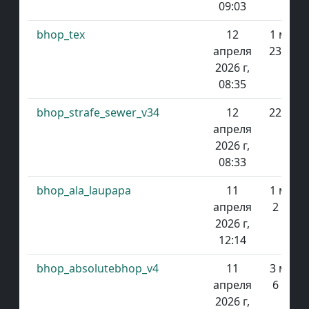
09:03
bhop_tex
12
1 мин.
апреля
23 сек.
2026 г,
08:35
bhop_strafe_sewer_v34
12
22 сек.
апреля
2026 г,
08:33
bhop_ala_laupapa
11
1 мин.
апреля
2 сек.
2026 г,
12:14
bhop_absolutebhop_v4
11
3 мин.
апреля
6 сек.
2026 г,