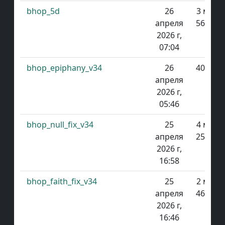
bhop_5d
26
3 мин.
апреля
56 сек.
2026 г,
07:04
bhop_epiphany_v34
26
40 сек.
апреля
2026 г,
05:46
bhop_null_fix_v34
25
4 мин.
апреля
25 сек.
2026 г,
16:58
bhop_faith_fix_v34
25
2 мин.
апреля
46 сек.
2026 г,
16:46