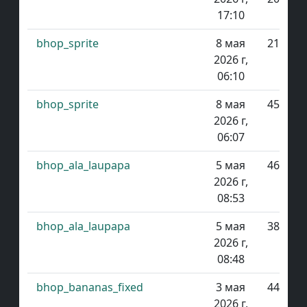
17:10
bhop_sprite
8 мая
21 сек.
2026 г,
06:10
bhop_sprite
8 мая
45 сек.
2026 г,
06:07
bhop_ala_laupapa
5 мая
46 сек.
2026 г,
08:53
bhop_ala_laupapa
5 мая
38 сек.
2026 г,
08:48
bhop_bananas_fixed
3 мая
44 сек.
2026 г,