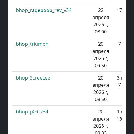
bhop_ragepoop_rev_v34
22
17 сек.
апреля
2026 г,
08:00
bhop_triumph
20
7 сек.
апреля
2026 г,
09:50
bhop_ScreeLee
20
3 мин.
апреля
7 сек.
2026 г,
08:50
bhop_p09_v34
20
1 мин.
апреля
16 сек.
2026 г,
08:33