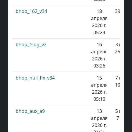
bhop_162_v34
18
39 сек.
апреля
2026 г,
05:23
bhop_fsog_v2
16
3 мин.
апреля
25 сек.
2026 г,
03:26
bhop_null_fix_v34
15
7 мин.
апреля
10 сек.
2026 г,
05:10
bhop_aux_a9
13
5 мин.
апреля
7 сек.
2026 г,