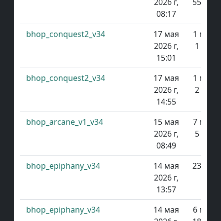
2026 г,
55 сек.
08:17
bhop_conquest2_v34
17 мая
1 мин.
2026 г,
1 сек.
15:01
bhop_conquest2_v34
17 мая
1 мин.
2026 г,
2 сек.
14:55
bhop_arcane_v1_v34
15 мая
7 мин.
2026 г,
5 сек.
08:49
bhop_epiphany_v34
14 мая
23 сек.
2026 г,
13:57
bhop_epiphany_v34
14 мая
6 мин.