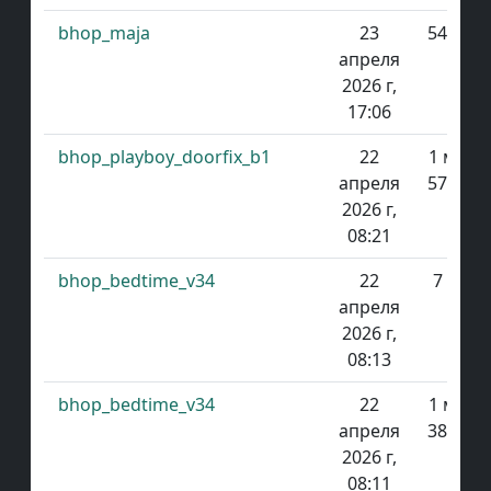
bhop_maja
23
54 сек.
апреля
2026 г,
17:06
bhop_playboy_doorfix_b1
22
1 мин.
апреля
57 сек.
2026 г,
08:21
bhop_bedtime_v34
22
7 сек.
апреля
2026 г,
08:13
bhop_bedtime_v34
22
1 мин.
апреля
38 сек.
2026 г,
08:11