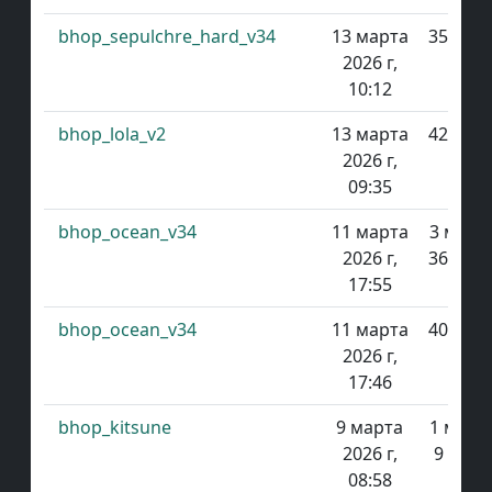
bhop_sepulchre_hard_v34
13 марта
35 сек.
2026 г,
10:12
bhop_lola_v2
13 марта
42 сек.
2026 г,
09:35
bhop_ocean_v34
11 марта
3 мин.
2026 г,
36 сек.
17:55
bhop_ocean_v34
11 марта
40 сек.
2026 г,
17:46
bhop_kitsune
9 марта
1 мин.
2026 г,
9 сек.
08:58