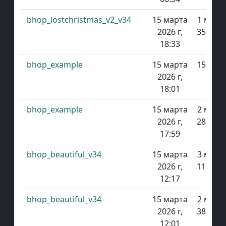
bhop_lostchristmas_v2_v34
15 марта
1 мин.
2026 г,
35 сек.
18:33
bhop_example
15 марта
15 сек.
2026 г,
18:01
bhop_example
15 марта
2 мин.
2026 г,
28 сек.
17:59
bhop_beautiful_v34
15 марта
3 мин.
2026 г,
11 сек.
12:17
bhop_beautiful_v34
15 марта
2 мин.
2026 г,
38 сек.
12:01