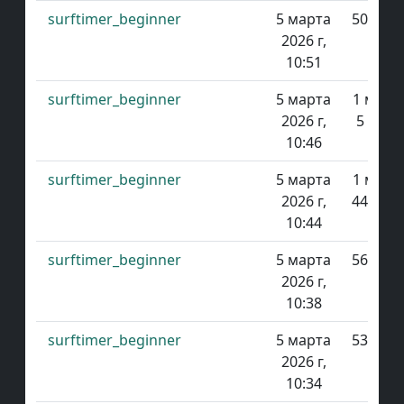
surftimer_beginner
5 марта
50 сек.
2026 г,
10:51
surftimer_beginner
5 марта
1 мин.
2026 г,
5 сек.
10:46
surftimer_beginner
5 марта
1 мин.
2026 г,
44 сек.
10:44
surftimer_beginner
5 марта
56 сек.
2026 г,
10:38
surftimer_beginner
5 марта
53 сек.
2026 г,
10:34