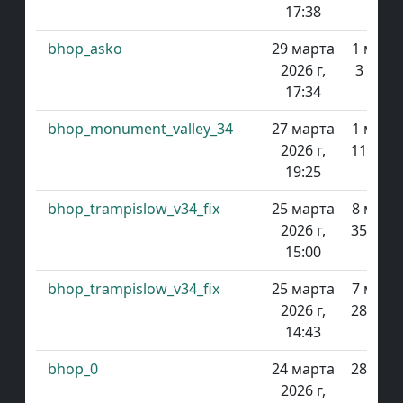
17:38
bhop_asko
29 марта
1 мин.
2026 г,
3 сек.
17:34
bhop_monument_valley_34
27 марта
1 мин.
2026 г,
11 сек.
19:25
bhop_trampislow_v34_fix
25 марта
8 мин.
2026 г,
35 сек.
15:00
bhop_trampislow_v34_fix
25 марта
7 мин.
2026 г,
28 сек.
14:43
bhop_0
24 марта
28 сек.
2026 г,