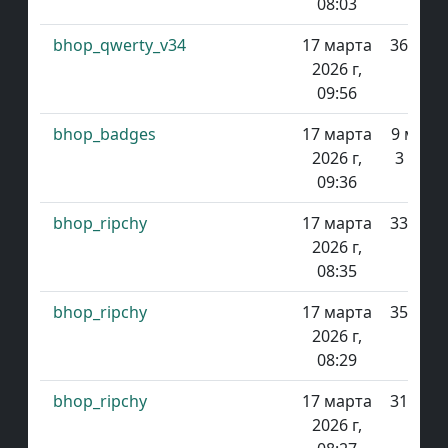
08:03
bhop_qwerty_v34
17 марта
36 сек.
2026 г,
09:56
bhop_badges
17 марта
9 мин.
2026 г,
3 сек.
09:36
bhop_ripchy
17 марта
33 сек.
2026 г,
08:35
bhop_ripchy
17 марта
35 сек.
2026 г,
08:29
bhop_ripchy
17 марта
31 сек.
2026 г,