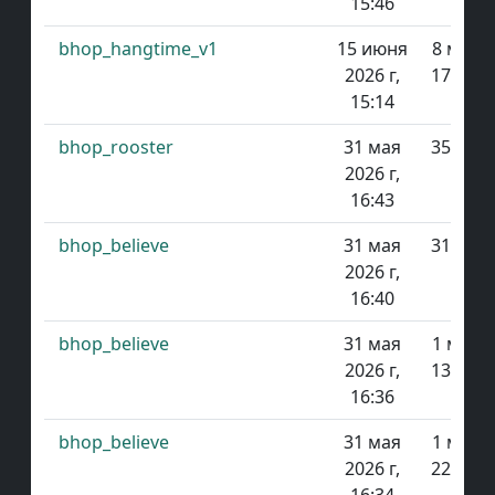
15:46
bhop_hangtime_v1
15 июня
8 мин.
2026 г,
17 сек.
15:14
bhop_rooster
31 мая
35 сек.
2026 г,
16:43
bhop_believe
31 мая
31 сек.
2026 г,
16:40
bhop_believe
31 мая
1 мин.
2026 г,
13 сек.
16:36
bhop_believe
31 мая
1 мин.
2026 г,
22 сек.