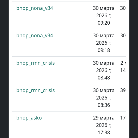
bhop_nona_v34
30 марта
30 сек.
2026 г,
09:20
bhop_nona_v34
30 марта
30 сек.
2026 г,
09:18
bhop_rmn_crisis
30 марта
2 мин.
2026 г,
14 сек.
08:48
bhop_rmn_crisis
30 марта
39 сек.
2026 г,
08:36
bhop_asko
29 марта
17 сек.
2026 г,
17:38