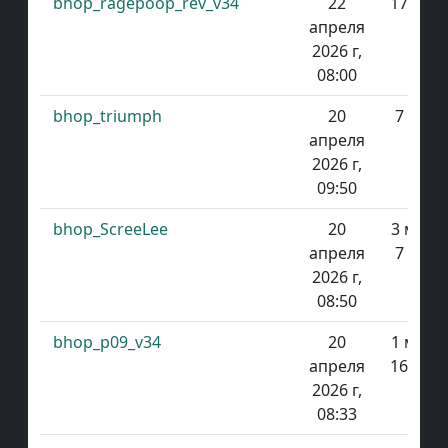
bhop_ragepoop_rev_v34
22
17 сек.
апреля
2026 г,
08:00
bhop_triumph
20
7 сек.
апреля
2026 г,
09:50
bhop_ScreeLee
20
3 мин.
апреля
7 сек.
2026 г,
08:50
bhop_p09_v34
20
1 мин.
апреля
16 сек.
2026 г,
08:33