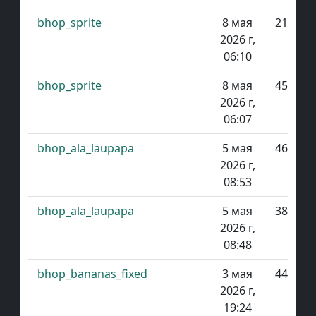
bhop_sprite
8 мая
21 сек.
2026 г,
06:10
bhop_sprite
8 мая
45 сек.
2026 г,
06:07
bhop_ala_laupapa
5 мая
46 сек.
2026 г,
08:53
bhop_ala_laupapa
5 мая
38 сек.
2026 г,
08:48
bhop_bananas_fixed
3 мая
44 сек.
2026 г,
19:24