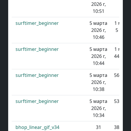
2026 г,
10:51
surftimer_beginner
5 марта
1 мин.
2026 г,
5 сек.
10:46
surftimer_beginner
5 марта
1 мин.
2026 г,
44 сек.
10:44
surftimer_beginner
5 марта
56 сек.
2026 г,
10:38
surftimer_beginner
5 марта
53 сек.
2026 г,
10:34
bhop_linear_gif_v34
31
38 сек.