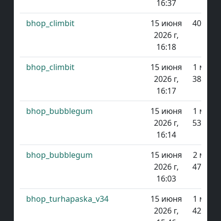
16:37
bhop_climbit
15 июня
40 сек.
2026 г,
16:18
bhop_climbit
15 июня
1 мин.
2026 г,
38 сек.
16:17
bhop_bubblegum
15 июня
1 мин.
2026 г,
53 сек.
16:14
bhop_bubblegum
15 июня
2 мин.
2026 г,
47 сек.
16:03
bhop_turhapaska_v34
15 июня
1 мин.
2026 г,
42 сек.