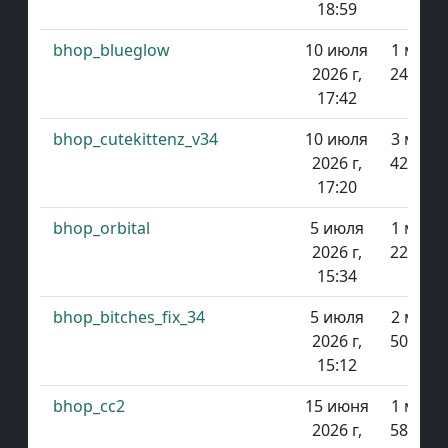
18:59
bhop_blueglow
10 июля
1 мин.
2026 г,
24 сек.
17:42
bhop_cutekittenz_v34
10 июля
3 мин.
2026 г,
42 сек.
17:20
bhop_orbital
5 июля
1 мин.
2026 г,
22 сек.
15:34
bhop_bitches_fix_34
5 июля
2 мин.
2026 г,
50 сек.
15:12
bhop_cc2
15 июня
1 мин.
2026 г,
58 сек.