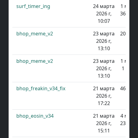
surf_timer_ing
24 марта
1 мин.
2026 г,
36 сек.
10:07
bhop_meme_v2
23 марта
20 сек.
2026 г,
13:10
bhop_meme_v2
23 марта
1 мин.
2026 г,
1 сек.
13:10
bhop_freakin_v34_fix
21 марта
46 сек.
2026 г,
17:22
bhop_eosin_v34
21 марта
4 мин.
2026 г,
23 сек.
15:11