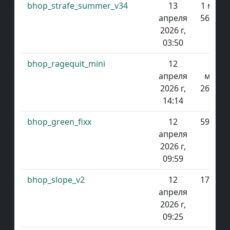
bhop_strafe_summer_v34
13
1 мин.
апреля
56 сек.
2026 г,
03:50
bhop_ragequit_mini
12
17
апреля
мин.
2026 г,
26 сек.
14:14
bhop_green_fixx
12
59 сек.
апреля
2026 г,
09:59
bhop_slope_v2
12
17 сек.
апреля
2026 г,
09:25