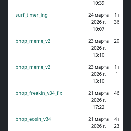
10:39
surf_timer_ing
24 марта
1 мин.
2026 г,
36 сек.
10:07
bhop_meme_v2
23 марта
20 сек.
2026 г,
13:10
bhop_meme_v2
23 марта
1 мин.
2026 г,
1 сек.
13:10
bhop_freakin_v34_fix
21 марта
46 сек.
2026 г,
17:22
bhop_eosin_v34
21 марта
4 мин.
2026 г,
23 сек.