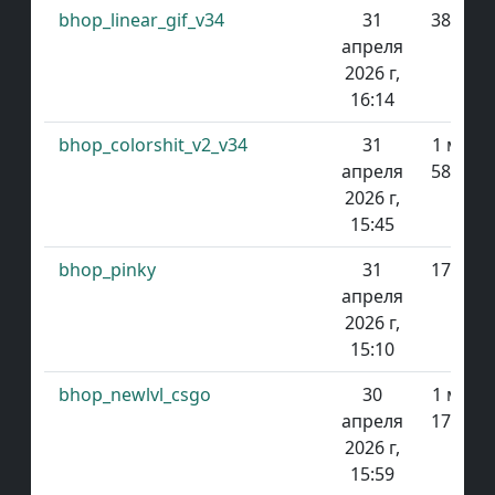
bhop_linear_gif_v34
31
38 сек.
апреля
2026 г,
16:14
bhop_colorshit_v2_v34
31
1 мин.
апреля
58 сек.
2026 г,
15:45
bhop_pinky
31
17 сек.
апреля
2026 г,
15:10
bhop_newlvl_csgo
30
1 мин.
апреля
17 сек.
2026 г,
15:59