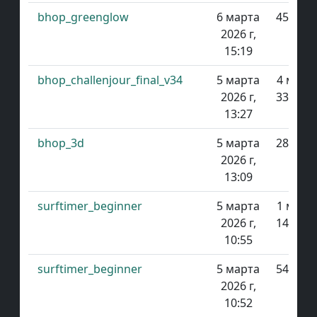
bhop_greenglow
6 марта
45 сек.
2026 г,
15:19
bhop_challenjour_final_v34
5 марта
4 мин.
2026 г,
33 сек.
13:27
bhop_3d
5 марта
28 сек.
2026 г,
13:09
surftimer_beginner
5 марта
1 мин.
2026 г,
14 сек.
10:55
surftimer_beginner
5 марта
54 сек.
2026 г,
10:52