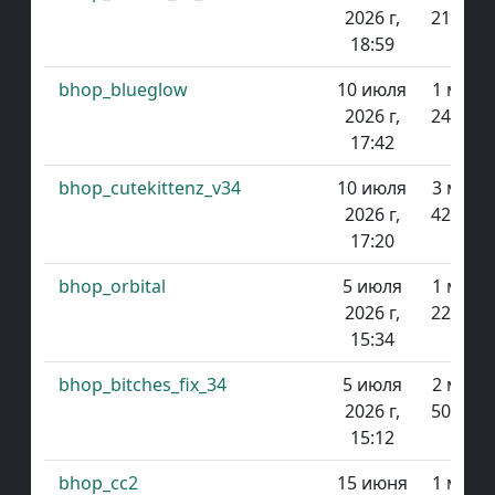
2026 г,
21 сек.
18:59
bhop_blueglow
10 июля
1 мин.
2026 г,
24 сек.
17:42
bhop_cutekittenz_v34
10 июля
3 мин.
2026 г,
42 сек.
17:20
bhop_orbital
5 июля
1 мин.
2026 г,
22 сек.
15:34
bhop_bitches_fix_34
5 июля
2 мин.
2026 г,
50 сек.
15:12
bhop_cc2
15 июня
1 мин.