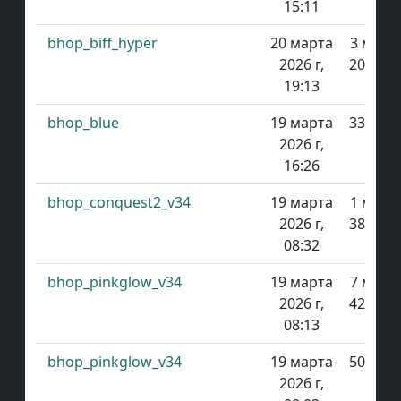
15:11
bhop_biff_hyper
20 марта
3 мин.
2026 г,
20 сек.
19:13
bhop_blue
19 марта
33 сек.
2026 г,
16:26
bhop_conquest2_v34
19 марта
1 мин.
2026 г,
38 сек.
08:32
bhop_pinkglow_v34
19 марта
7 мин.
2026 г,
42 сек.
08:13
bhop_pinkglow_v34
19 марта
50 сек.
2026 г,