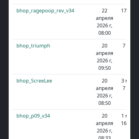
bhop_ragepoop_rev_v34
22
17 сек.
апреля
2026 г,
08:00
bhop_triumph
20
7 сек.
апреля
2026 г,
09:50
bhop_ScreeLee
20
3 мин.
апреля
7 сек.
2026 г,
08:50
bhop_p09_v34
20
1 мин.
апреля
16 сек.
2026 г,
08:33