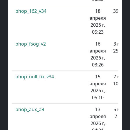
bhop_162_v34
18
39 сек.
апреля
2026 г,
05:23
bhop_fsog_v2
16
3 мин.
апреля
25 сек.
2026 г,
03:26
bhop_null_fix_v34
15
7 мин.
апреля
10 сек.
2026 г,
05:10
bhop_aux_a9
13
5 мин.
апреля
7 сек.
2026 г,