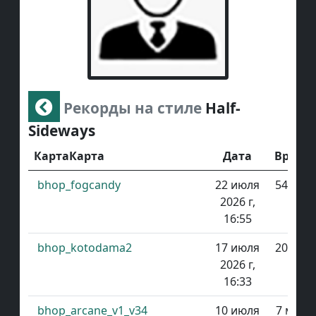
Рекорды на стиле
Half-
Sideways
КартаКарта
Дата
Время
bhop_fogcandy
22 июля
54 сек.
2026 г,
16:55
bhop_kotodama2
17 июля
20 сек.
2026 г,
16:33
bhop_arcane_v1_v34
10 июля
7 мин.