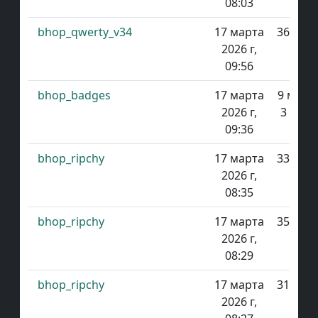
08:03
bhop_qwerty_v34
17 марта
36 сек.
2026 г,
09:56
bhop_badges
17 марта
9 мин.
2026 г,
3 сек.
09:36
bhop_ripchy
17 марта
33 сек.
2026 г,
08:35
bhop_ripchy
17 марта
35 сек.
2026 г,
08:29
bhop_ripchy
17 марта
31 сек.
2026 г,