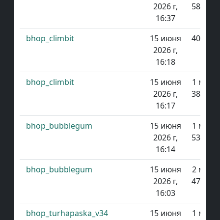
2026 г,
58 сек.
16:37
bhop_climbit
15 июня
40 сек.
2026 г,
16:18
bhop_climbit
15 июня
1 мин.
2026 г,
38 сек.
16:17
bhop_bubblegum
15 июня
1 мин.
2026 г,
53 сек.
16:14
bhop_bubblegum
15 июня
2 мин.
2026 г,
47 сек.
16:03
bhop_turhapaska_v34
15 июня
1 мин.