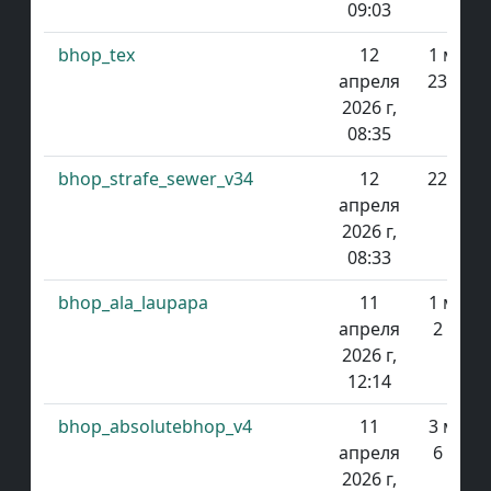
09:03
bhop_tex
12
1 мин.
апреля
23 сек.
2026 г,
08:35
bhop_strafe_sewer_v34
12
22 сек.
апреля
2026 г,
08:33
bhop_ala_laupapa
11
1 мин.
апреля
2 сек.
2026 г,
12:14
bhop_absolutebhop_v4
11
3 мин.
апреля
6 сек.
2026 г,