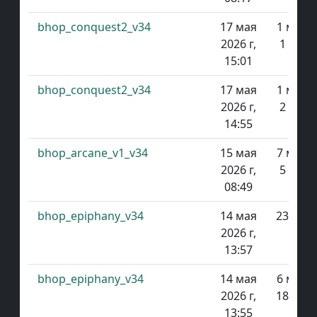
bhop_conquest2_v34
17 мая
1 мин.
2026 г,
1 сек.
15:01
bhop_conquest2_v34
17 мая
1 мин.
2026 г,
2 сек.
14:55
bhop_arcane_v1_v34
15 мая
7 мин.
2026 г,
5 сек.
08:49
bhop_epiphany_v34
14 мая
23 сек.
2026 г,
13:57
bhop_epiphany_v34
14 мая
6 мин.
2026 г,
18 сек.
13:55