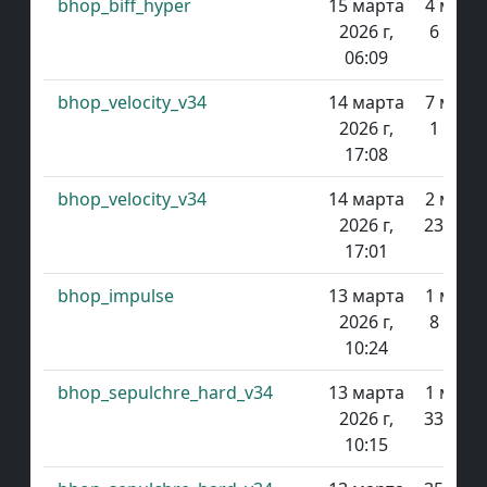
bhop_biff_hyper
15 марта
4 мин.
2026 г,
6 сек.
06:09
bhop_velocity_v34
14 марта
7 мин.
2026 г,
1 сек.
17:08
bhop_velocity_v34
14 марта
2 мин.
2026 г,
23 сек.
17:01
bhop_impulse
13 марта
1 мин.
2026 г,
8 сек.
10:24
bhop_sepulchre_hard_v34
13 марта
1 мин.
2026 г,
33 сек.
10:15