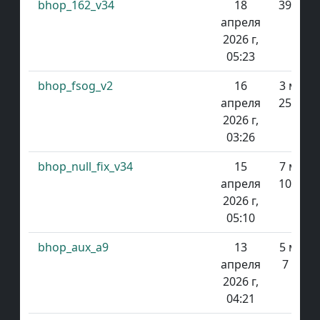
bhop_162_v34
18
39 сек.
апреля
2026 г,
05:23
bhop_fsog_v2
16
3 мин.
апреля
25 сек.
2026 г,
03:26
bhop_null_fix_v34
15
7 мин.
апреля
10 сек.
2026 г,
05:10
bhop_aux_a9
13
5 мин.
апреля
7 сек.
2026 г,
04:21