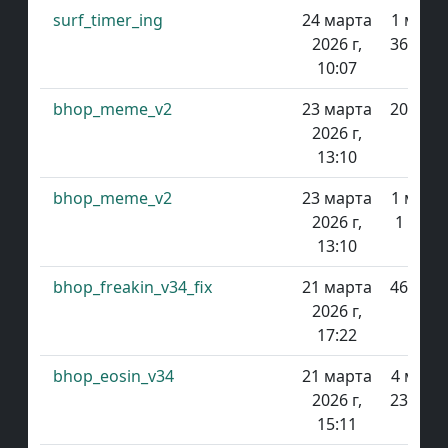
surf_timer_ing
24 марта
1 мин.
2026 г,
36 сек.
10:07
bhop_meme_v2
23 марта
20 сек.
2026 г,
13:10
bhop_meme_v2
23 марта
1 мин.
2026 г,
1 сек.
13:10
bhop_freakin_v34_fix
21 марта
46 сек.
2026 г,
17:22
bhop_eosin_v34
21 марта
4 мин.
2026 г,
23 сек.
15:11