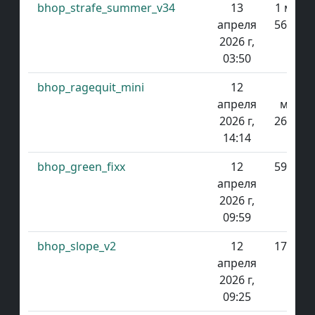
bhop_strafe_summer_v34
13
1 мин.
апреля
56 сек.
2026 г,
03:50
bhop_ragequit_mini
12
17
апреля
мин.
2026 г,
26 сек.
14:14
bhop_green_fixx
12
59 сек.
апреля
2026 г,
09:59
bhop_slope_v2
12
17 сек.
апреля
2026 г,
09:25