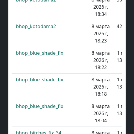
2026 г,
18:34
bhop_kotodama2
8 марта
42 сек.
2026 г,
18:23
bhop_blue_shade_fix
8 марта
1 мин.
2026 г,
13 сек.
18:22
bhop_blue_shade_fix
8 марта
1 мин.
2026 г,
13 сек.
18:18
bhop_blue_shade_fix
8 марта
1 мин.
2026 г,
13 сек.
18:04
bhop_bitches_fix_34
8 марта
1 мин.