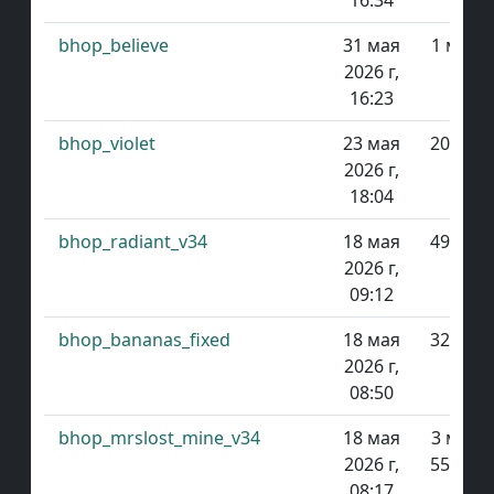
16:34
bhop_believe
31 мая
1 мин.
2026 г,
16:23
bhop_violet
23 мая
20 сек.
2026 г,
18:04
bhop_radiant_v34
18 мая
49 сек.
2026 г,
09:12
bhop_bananas_fixed
18 мая
32 сек.
2026 г,
08:50
bhop_mrslost_mine_v34
18 мая
3 мин.
2026 г,
55 сек.
08:17