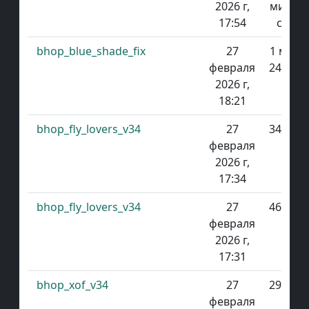
2026 г,
мин. 3
17:54
сек.
bhop_blue_shade_fix
27
1 мин.
февраля
24 сек.
2026 г,
18:21
bhop_fly_lovers_v34
27
34 сек.
февраля
2026 г,
17:34
bhop_fly_lovers_v34
27
46 сек.
февраля
2026 г,
17:31
bhop_xof_v34
27
29 сек.
февраля