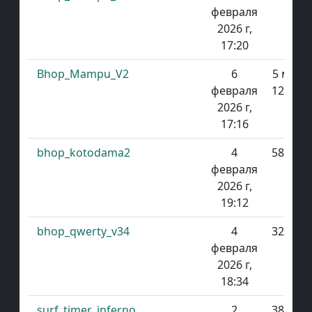
февраля
2026 г,
17:20
Bhop_Mampu_V2
6
5 мин.
февраля
12 сек.
2026 г,
17:16
bhop_kotodama2
4
58 сек.
февраля
2026 г,
19:12
bhop_qwerty_v34
4
32 сек.
февраля
2026 г,
18:34
surf_timer_inferno
2
38 сек.