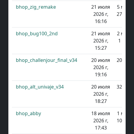
bhop_zig_remake
21 июля
5 мин.
2026 г,
27 сек.
16:16
bhop_bug100_2nd
21 июля
2 мин.
2026 г,
1 сек.
15:27
bhop_challenjour_final_v34
20 июля
20 сек.
2026 г,
19:16
bhop_alt_univaje_v34
20 июля
32 сек.
2026 г,
18:27
bhop_abby
18 июля
1 мин.
2026 г,
10 сек.
17:43