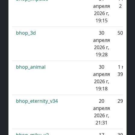
апреля
2 сек.
2026 г,
19:15
bhop_3d
30
50 сек.
апреля
2026 г,
19:28
bhop_animal
30
1 мин.
апреля
39 сек.
2026 г,
19:18
bhop_eternity_v34
20
29 сек.
апреля
2026 г,
21:31