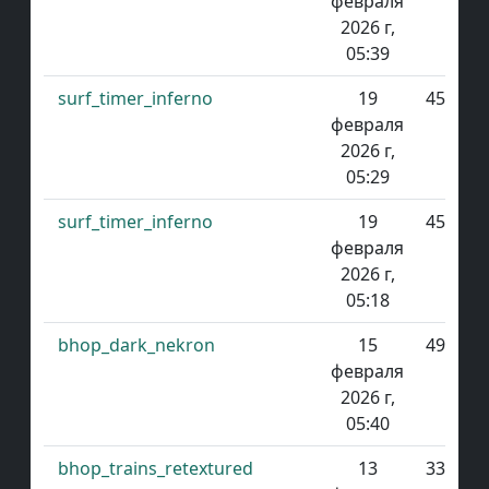
февраля
2026 г,
05:39
surf_timer_inferno
19
45 сек.
февраля
2026 г,
05:29
surf_timer_inferno
19
45 сек.
февраля
2026 г,
05:18
bhop_dark_nekron
15
49 сек.
февраля
2026 г,
05:40
bhop_trains_retextured
13
33 сек.