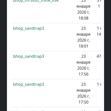
bhop_mrslost_mine_v34
23
3 мин.
января
1 сек.
2026 г,
18:08
bhop_sandtrap3
23
1 мин.
января
14 сек.
2026 г,
18:01
bhop_sandtrap3
23
47 сек.
января
2026 г,
17:56
bhop_sandtrap3
23
1 мин.
января
2026 г,
17:50