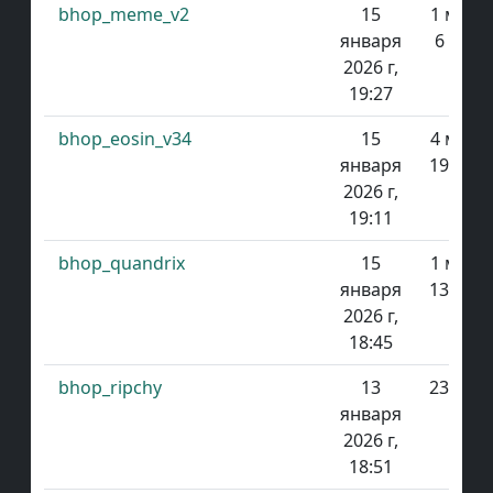
bhop_meme_v2
15
1 мин.
января
6 сек.
2026 г,
19:27
bhop_eosin_v34
15
4 мин.
января
19 сек.
2026 г,
19:11
bhop_quandrix
15
1 мин.
января
13 сек.
2026 г,
18:45
bhop_ripchy
13
23 сек.
января
2026 г,
18:51