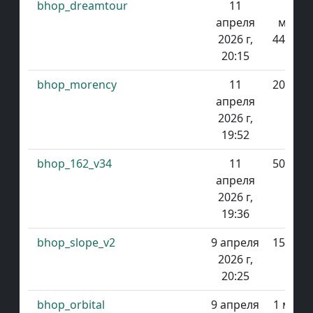
bhop_dreamtour
11
10
апреля
мин.
2026 г,
44 сек.
20:15
bhop_morency
11
20 сек.
апреля
2026 г,
19:52
bhop_162_v34
11
50 сек.
апреля
2026 г,
19:36
bhop_slope_v2
9 апреля
15 сек.
2026 г,
20:25
bhop_orbital
9 апреля
1 мин.