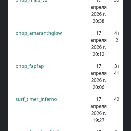
bhop_miku_v2
17
39 сек.
апреля
2026 г,
20:38
bhop_amaranthglow
17
4 мин.
апреля
2 сек.
2026 г,
20:12
bhop_fapfap
17
3 мин.
апреля
41 сек.
2026 г,
20:06
surf_timer_inferno
17
42 сек.
апреля
2026 г,
19:27