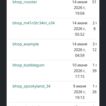
bhop_rooster
14 июня
51 сек.
2026 г,
19:04
bhop_m41n5tr34m_v34
14 июня
2 мин.
2026 г,
8 сек.
05:52
bhop_example
14 июня
3 мин.
2026 г,
12 сек.
04:59
bhop_bubblegum
10 июня
1 мин.
2026 г,
39 сек.
17:15
bhop_spookyland_34
9 июня
1 мин.
2026 г,
26 сек.
19:13