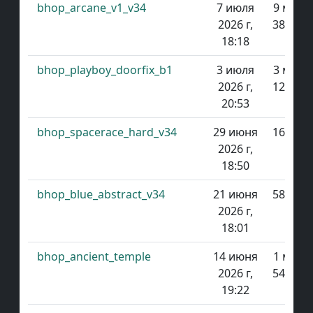
bhop_arcane_v1_v34
7 июля
9 мин.
2026 г,
38 сек.
18:18
bhop_playboy_doorfix_b1
3 июля
3 мин.
2026 г,
12 сек.
20:53
bhop_spacerace_hard_v34
29 июня
16 сек.
2026 г,
18:50
bhop_blue_abstract_v34
21 июня
58 сек.
2026 г,
18:01
bhop_ancient_temple
14 июня
1 мин.
2026 г,
54 сек.
19:22