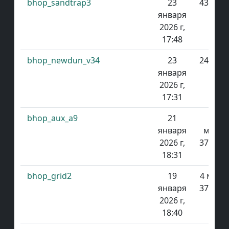
bhop_sandtrap3
23
43 сек.
января
2026 г,
17:48
bhop_newdun_v34
23
24 сек.
января
2026 г,
17:31
bhop_aux_a9
21
11
января
мин.
2026 г,
37 сек.
18:31
bhop_grid2
19
4 мин.
января
37 сек.
2026 г,
18:40