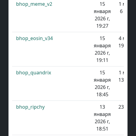
bhop_meme_v2
15
1 мин.
января
6 сек.
2026 г,
19:27
bhop_eosin_v34
15
4 мин.
января
19 сек.
2026 г,
19:11
bhop_quandrix
15
1 мин.
января
13 сек.
2026 г,
18:45
bhop_ripchy
13
23 сек.
января
2026 г,
18:51