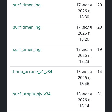
surf_timer_ing
17 июля
20 сек.
2026 г,
18:30
surf_timer_ing
17 июля
20 сек.
2026 г,
18:26
surf_timer_ing
17 июля
19 сек.
2026 г,
18:23
bhop_arcane_v1_v34
15 июля
14 сек.
2026 г,
18:46
surf_utopia_njv_v34
15 июля
51 сек.
2026 г,
18:14