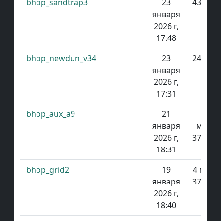
bhop_sandtrap3
23
43 сек.
января
2026 г,
17:48
bhop_newdun_v34
23
24 сек.
января
2026 г,
17:31
bhop_aux_a9
21
11
января
мин.
2026 г,
37 сек.
18:31
bhop_grid2
19
4 мин.
января
37 сек.
2026 г,
18:40