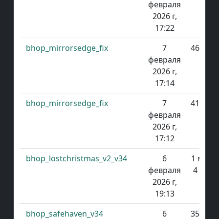
февраля
2026 г,
17:22
bhop_mirrorsedge_fix
7
46 сек.
февраля
2026 г,
17:14
bhop_mirrorsedge_fix
7
41 сек.
февраля
2026 г,
17:12
bhop_lostchristmas_v2_v34
6
1 мин.
февраля
4 сек.
2026 г,
19:13
bhop_safehaven_v34
6
35 сек.