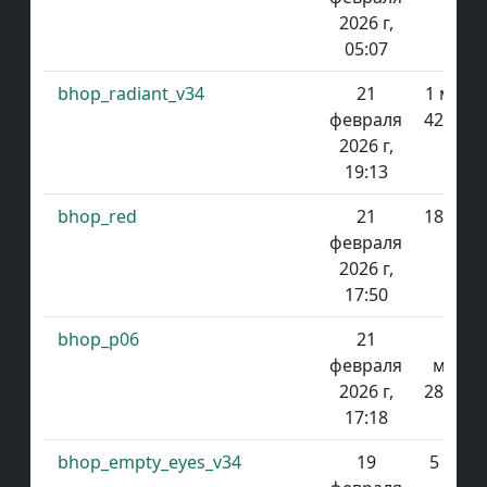
2026 г,
05:07
bhop_radiant_v34
21
1 мин.
февраля
42 сек.
2026 г,
19:13
bhop_red
21
18 сек.
февраля
2026 г,
17:50
bhop_p06
21
11
февраля
мин.
2026 г,
28 сек.
17:18
bhop_empty_eyes_v34
19
5 сек.