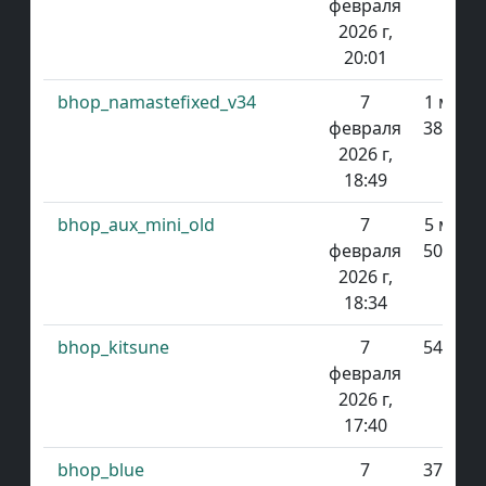
февраля
2026 г,
20:01
bhop_namastefixed_v34
7
1 мин.
февраля
38 сек.
2026 г,
18:49
bhop_aux_mini_old
7
5 мин.
февраля
50 сек.
2026 г,
18:34
bhop_kitsune
7
54 сек.
февраля
2026 г,
17:40
bhop_blue
7
37 сек.