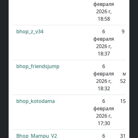
февраля
2026 г,
18:58
bhop_z_v34
6
9 сек.
февраля
2026 г,
18:37
bhop_friendsjump
6
12
февраля
мин.
2026 г,
52 сек.
18:32
bhop_kotodama
6
15 сек.
февраля
2026 г,
17:30
Bhop_Mampu_V2
6
31 сек.