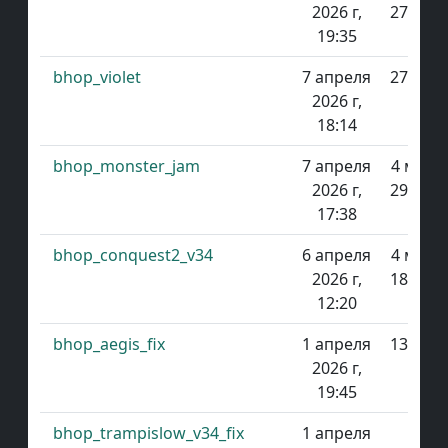
2026 г,
27 сек.
19:35
bhop_violet
7 апреля
27 сек.
2026 г,
18:14
bhop_monster_jam
7 апреля
4 мин.
2026 г,
29 сек.
17:38
bhop_conquest2_v34
6 апреля
4 мин.
2026 г,
18 сек.
12:20
bhop_aegis_fix
1 апреля
13 сек.
2026 г,
19:45
bhop_trampislow_v34_fix
1 апреля
12