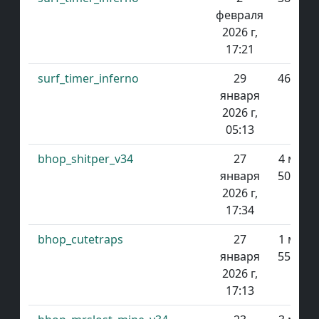
февраля
2026 г,
17:21
surf_timer_inferno
29
46 сек.
января
2026 г,
05:13
bhop_shitper_v34
27
4 мин.
января
50 сек.
2026 г,
17:34
bhop_cutetraps
27
1 мин.
января
55 сек.
2026 г,
17:13