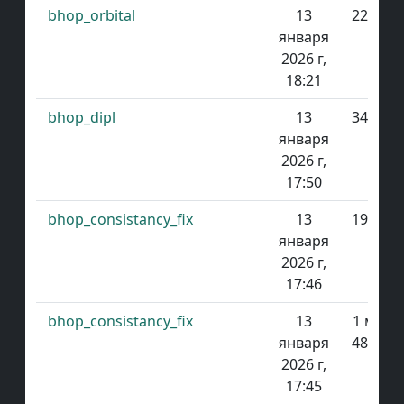
bhop_orbital
13
22 сек.
января
2026 г,
18:21
bhop_dipl
13
34 сек.
января
2026 г,
17:50
bhop_consistancy_fix
13
19 сек.
января
2026 г,
17:46
bhop_consistancy_fix
13
1 мин.
января
48 сек.
2026 г,
17:45