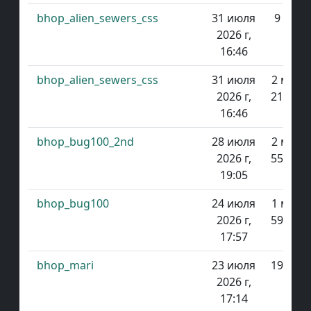
bhop_alien_sewers_css
31 июля
9 сек.
2026 г,
16:46
bhop_alien_sewers_css
31 июля
2 мин.
2026 г,
21 сек.
16:46
bhop_bug100_2nd
28 июля
2 мин.
2026 г,
55 сек.
19:05
bhop_bug100
24 июля
1 мин.
2026 г,
59 сек.
17:57
bhop_mari
23 июля
19 сек.
2026 г,
17:14