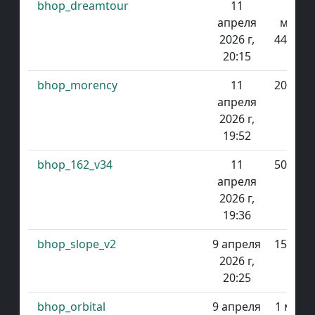
bhop_dreamtour
11
10
апреля
мин.
2026 г,
44 сек.
20:15
bhop_morency
11
20 сек.
апреля
2026 г,
19:52
bhop_162_v34
11
50 сек.
апреля
2026 г,
19:36
bhop_slope_v2
9 апреля
15 сек.
2026 г,
20:25
bhop_orbital
9 апреля
1 мин.