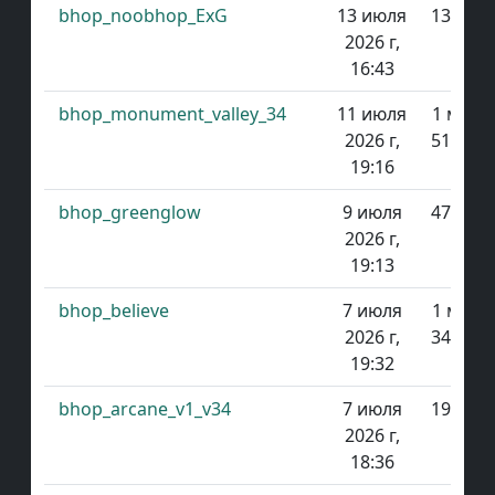
bhop_noobhop_ExG
13 июля
13 сек.
2026 г,
16:43
bhop_monument_valley_34
11 июля
1 мин.
2026 г,
51 сек.
19:16
bhop_greenglow
9 июля
47 сек.
2026 г,
19:13
bhop_believe
7 июля
1 мин.
2026 г,
34 сек.
19:32
bhop_arcane_v1_v34
7 июля
19 сек.
2026 г,
18:36