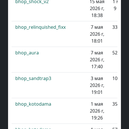
bhop_shock_v2
15 мая
1 мин.
2026 г,
9 сек.
18:38
bhop_relinquished_fixx
7 мая
33 сек.
2026 г,
18:01
bhop_aura
7 мая
52 сек.
2026 г,
17:40
bhop_sandtrap3
3 мая
10 сек.
2026 г,
19:01
bhop_kotodama
1 мая
35 сек.
2026 г,
19:26