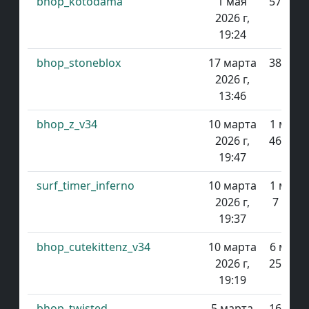
bhop_kotodama
1 мая
57 сек.
2026 г,
19:24
bhop_stoneblox
17 марта
38 сек.
2026 г,
13:46
bhop_z_v34
10 марта
1 мин.
2026 г,
46 сек.
19:47
surf_timer_inferno
10 марта
1 мин.
2026 г,
7 сек.
19:37
bhop_cutekittenz_v34
10 марта
6 мин.
2026 г,
25 сек.
19:19
bhop_twisted
5 марта
16 сек.