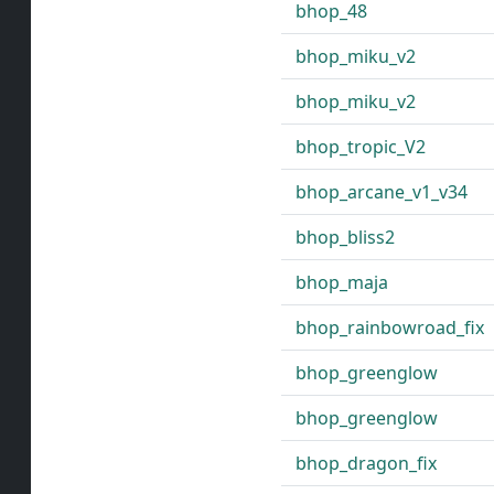
bhop_48
bhop_miku_v2
bhop_miku_v2
bhop_tropic_V2
bhop_arcane_v1_v34
bhop_bliss2
bhop_maja
bhop_rainbowroad_fix
bhop_greenglow
bhop_greenglow
bhop_dragon_fix