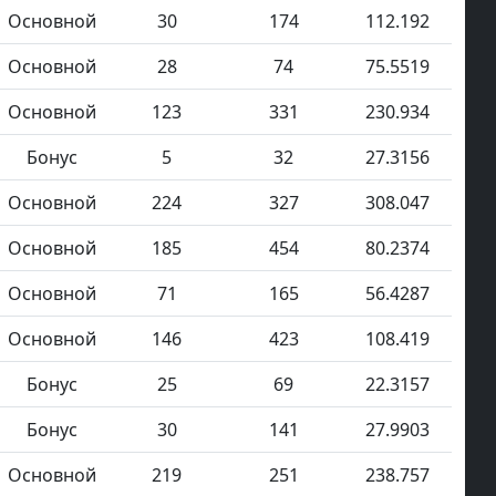
Основной
30
174
112.192
Основной
28
74
75.5519
Основной
123
331
230.934
Бонус
5
32
27.3156
Основной
224
327
308.047
Основной
185
454
80.2374
Основной
71
165
56.4287
Основной
146
423
108.419
Бонус
25
69
22.3157
Бонус
30
141
27.9903
Основной
219
251
238.757