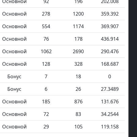
Основной
92
196
202.008
Основной
278
1200
359.392
Основной
554
1174
369.907
Основной
76
178
436.914
Основной
1062
2690
290.476
Основной
128
328
168.687
Бонус
7
18
0
Бонус
6
26
27.3489
Основной
185
876
131.676
Основной
72
83
34.2544
Основной
29
105
119.158