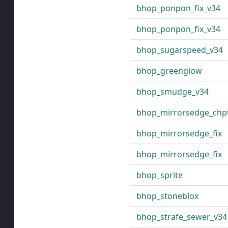
bhop_ponpon_fix_v34
bhop_ponpon_fix_v34
bhop_sugarspeed_v34
bhop_greenglow
bhop_smudge_v34
bhop_mirrorsedge_chp
bhop_mirrorsedge_fix
bhop_mirrorsedge_fix
bhop_sprite
bhop_stoneblox
bhop_strafe_sewer_v34