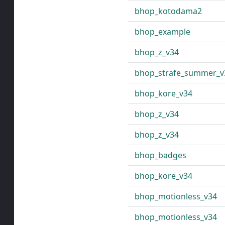
bhop_kotodama2
bhop_example
bhop_z_v34
bhop_strafe_summer_v
bhop_kore_v34
bhop_z_v34
bhop_z_v34
bhop_badges
bhop_kore_v34
bhop_motionless_v34
bhop_motionless_v34