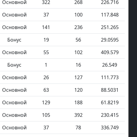
Основной
322
268
226.716
Основной
37
100
117.848
Основной
141
236
251.265
Бонус
19
56
29.0595
Основной
55
102
409.579
Бонус
1
16
26.549
Основной
26
127
111.773
Основной
63
120
88.5031
Основной
129
188
61.8219
Основной
105
392
230.415
Основной
37
78
336.749