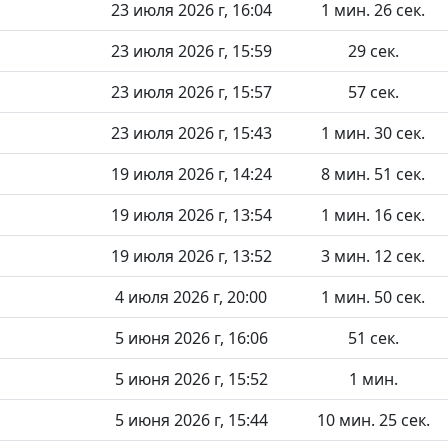
23 июля 2026 г, 16:04
1 мин. 26 сек.
23 июля 2026 г, 15:59
29 сек.
23 июля 2026 г, 15:57
57 сек.
23 июля 2026 г, 15:43
1 мин. 30 сек.
19 июля 2026 г, 14:24
8 мин. 51 сек.
19 июля 2026 г, 13:54
1 мин. 16 сек.
19 июля 2026 г, 13:52
3 мин. 12 сек.
4 июля 2026 г, 20:00
1 мин. 50 сек.
5 июня 2026 г, 16:06
51 сек.
5 июня 2026 г, 15:52
1 мин.
5 июня 2026 г, 15:44
10 мин. 25 сек.