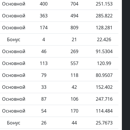
Основной
400
704
251.153
Основной
363
494
285.822
Основной
174
809
128.281
Бонус
4
21
22.426
Основной
46
269
91.5304
Основной
113
557
120.99
Основной
79
118
80.9507
Основной
33
42
152.402
Основной
87
106
247.716
Основной
54
170
114.484
Бонус
26
44
25.7673