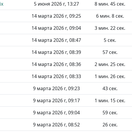
ix
5 июня 2026 г, 13:27
8 мин. 45 сек.
14 марта 2026 г, 09:25
6 мин. 8 сек.
14 марта 2026 г, 09:04
3 мин. 22 сек.
14 марта 2026 г, 08:47
5 сек.
14 марта 2026 г, 08:39
57 сек.
14 марта 2026 г, 08:36
2 мин. 25 сек.
14 марта 2026 г, 08:33
1 мин. 26 сек.
9 марта 2026 г, 09:23
43 сек.
9 марта 2026 г, 09:17
1 мин. 15 сек.
9 марта 2026 г, 09:04
59 сек.
9 марта 2026 г, 08:52
26 сек.