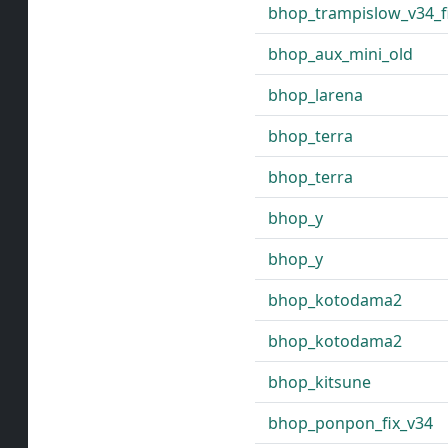
bhop_trampislow_v34_f
bhop_aux_mini_old
bhop_larena
bhop_terra
bhop_terra
bhop_y
bhop_y
bhop_kotodama2
bhop_kotodama2
bhop_kitsune
bhop_ponpon_fix_v34