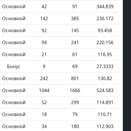
Основной
42
91
344.839
Основной
142
385
236.172
Основной
92
145
93.458
Основной
94
241
220.156
Основной
21
61
116.95
Бонус
9
69
27.3333
Основной
242
801
130.82
Основной
1044
1666
524.583
Основной
52
299
114.891
Основной
18
79
110.71
Основной
34
180
112.903