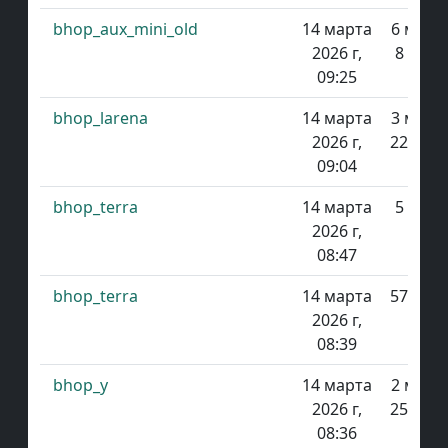
bhop_aux_mini_old
14 марта
6 мин.
2026 г,
8 сек.
09:25
bhop_larena
14 марта
3 мин.
2026 г,
22 сек.
09:04
bhop_terra
14 марта
5 сек.
2026 г,
08:47
bhop_terra
14 марта
57 сек.
2026 г,
08:39
bhop_y
14 марта
2 мин.
2026 г,
25 сек.
08:36