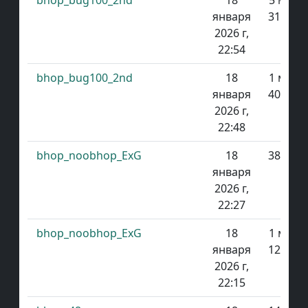
bhop_bug100_2nd
18
5 мин.
января
31 сек.
2026 г,
22:54
bhop_bug100_2nd
18
1 мин.
января
40 сек.
2026 г,
22:48
bhop_noobhop_ExG
18
38 сек.
января
2026 г,
22:27
bhop_noobhop_ExG
18
1 мин.
января
12 сек.
2026 г,
22:15