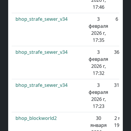
2026 г,
17:46
bhop_strafe_sewer_v34
3
6 сек.
февраля
2026 г,
17:35
bhop_strafe_sewer_v34
3
36 сек.
февраля
2026 г,
17:32
bhop_strafe_sewer_v34
3
31 сек.
февраля
2026 г,
17:23
bhop_blockworld2
30
2 мин.
января
19 сек.