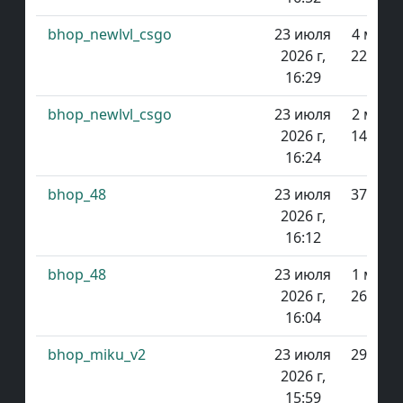
bhop_newlvl_csgo
23 июля
4 мин.
2026 г,
22 сек.
16:29
bhop_newlvl_csgo
23 июля
2 мин.
2026 г,
14 сек.
16:24
bhop_48
23 июля
37 сек.
2026 г,
16:12
bhop_48
23 июля
1 мин.
2026 г,
26 сек.
16:04
bhop_miku_v2
23 июля
29 сек.
2026 г,
15:59