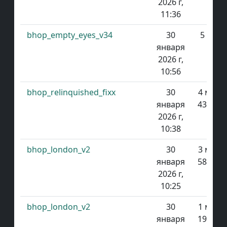
2026 г,
11:36
bhop_empty_eyes_v34
30
5 сек.
января
2026 г,
10:56
bhop_relinquished_fixx
30
4 мин.
января
43 сек.
2026 г,
10:38
bhop_london_v2
30
3 мин.
января
58 сек.
2026 г,
10:25
bhop_london_v2
30
1 мин.
января
19 сек.