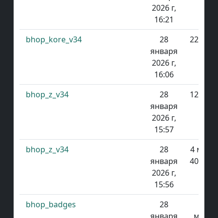
2026 г,
16:21
bhop_kore_v34
28
22 сек.
января
2026 г,
16:06
bhop_z_v34
28
12 сек.
января
2026 г,
15:57
bhop_z_v34
28
4 мин.
января
40 сек.
2026 г,
15:56
bhop_badges
28
17
января
мин.