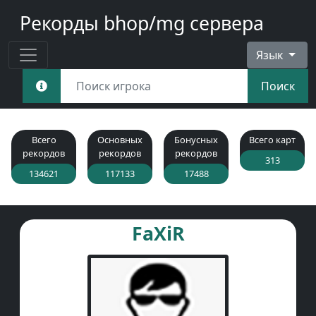
Рекорды bhop/mg сервера
Язык
Поиск
Всего
Основных
Бонусных
Всего карт
рекордов
рекордов
рекордов
313
134621
117133
17488
FaXiR