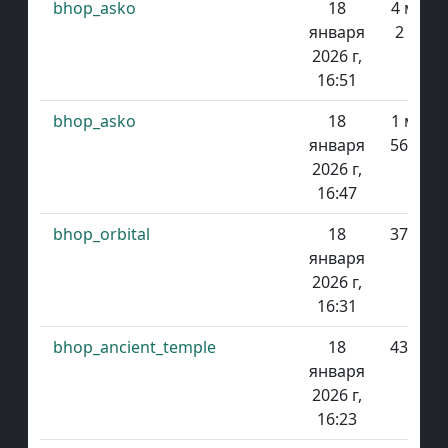
bhop_asko
18
4 мин.
января
2 сек.
2026 г,
16:51
bhop_asko
18
1 мин.
января
56 сек.
2026 г,
16:47
bhop_orbital
18
37 сек.
января
2026 г,
16:31
bhop_ancient_temple
18
43 сек.
января
2026 г,
16:23