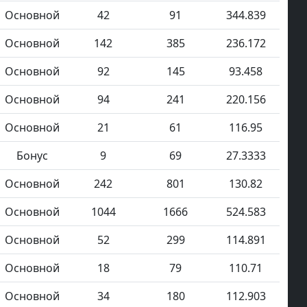
Основной
42
91
344.839
Основной
142
385
236.172
Основной
92
145
93.458
Основной
94
241
220.156
Основной
21
61
116.95
Бонус
9
69
27.3333
Основной
242
801
130.82
Основной
1044
1666
524.583
Основной
52
299
114.891
Основной
18
79
110.71
Основной
34
180
112.903