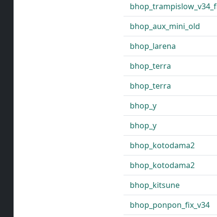
bhop_trampislow_v34_f
bhop_aux_mini_old
bhop_larena
bhop_terra
bhop_terra
bhop_y
bhop_y
bhop_kotodama2
bhop_kotodama2
bhop_kitsune
bhop_ponpon_fix_v34