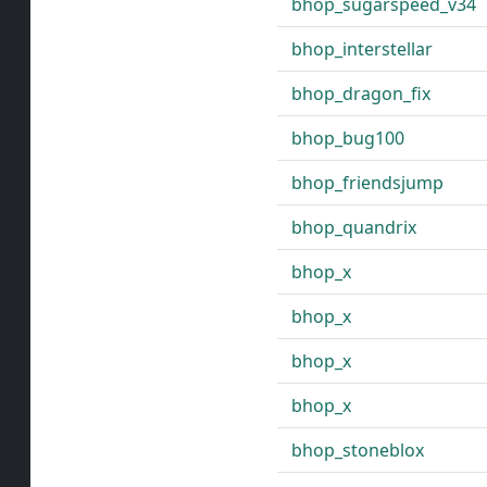
bhop_sugarspeed_v34
bhop_interstellar
bhop_dragon_fix
bhop_bug100
bhop_friendsjump
bhop_quandrix
bhop_x
bhop_x
bhop_x
bhop_x
bhop_stoneblox