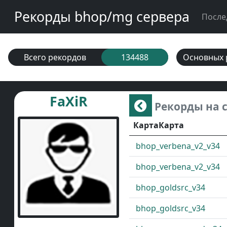
Рекорды bhop/mg сервера
После
Всего рекордов
134488
Основных 
FaXiR
Рекорды на 
КартаКарта
bhop_verbena_v2_v34
bhop_verbena_v2_v34
bhop_goldsrc_v34
bhop_goldsrc_v34