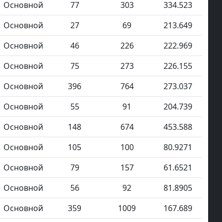
Основной
77
303
334.523
Основной
27
69
213.649
Основной
46
226
222.969
Основной
75
273
226.155
Основной
396
764
273.037
Основной
55
91
204.739
Основной
148
674
453.588
Основной
105
100
80.9271
Основной
79
157
61.6521
Основной
56
92
81.8905
Основной
359
1009
167.689