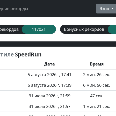
дние рекорды
Язык
рекордов
117021
Бонусных рекордов
стиле
SpeedRun
Дата
Время
5 августа 2026 г, 17:41
2 мин. 26 сек.
5 августа 2026 г, 17:39
6 мин. 56 сек.
31 июля 2026 г, 21:59
47 сек.
31 июля 2026 г, 21:57
1 мин. 21 сек.