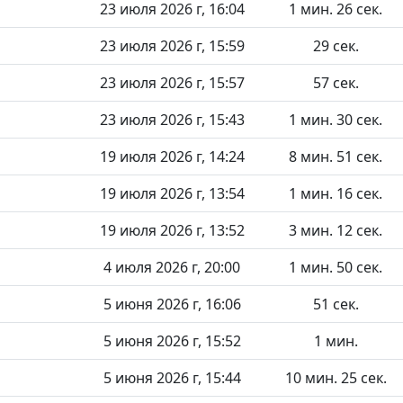
23 июля 2026 г, 16:04
1 мин. 26 сек.
23 июля 2026 г, 15:59
29 сек.
23 июля 2026 г, 15:57
57 сек.
23 июля 2026 г, 15:43
1 мин. 30 сек.
19 июля 2026 г, 14:24
8 мин. 51 сек.
19 июля 2026 г, 13:54
1 мин. 16 сек.
19 июля 2026 г, 13:52
3 мин. 12 сек.
4 июля 2026 г, 20:00
1 мин. 50 сек.
5 июня 2026 г, 16:06
51 сек.
5 июня 2026 г, 15:52
1 мин.
5 июня 2026 г, 15:44
10 мин. 25 сек.