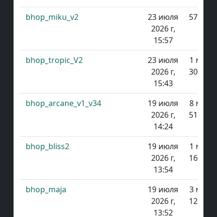
bhop_miku_v2
23 июля
57 сек.
2026 г,
15:57
bhop_tropic_V2
23 июля
1 мин.
2026 г,
30 сек.
15:43
bhop_arcane_v1_v34
19 июля
8 мин.
2026 г,
51 сек.
14:24
bhop_bliss2
19 июля
1 мин.
2026 г,
16 сек.
13:54
bhop_maja
19 июля
3 мин.
2026 г,
12 сек.
13:52