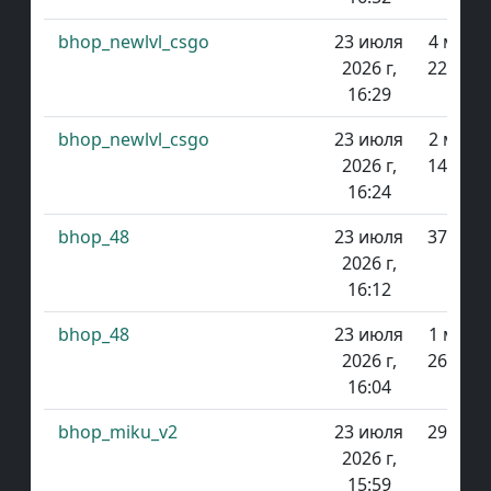
bhop_newlvl_csgo
23 июля
4 мин.
2026 г,
22 сек.
16:29
bhop_newlvl_csgo
23 июля
2 мин.
2026 г,
14 сек.
16:24
bhop_48
23 июля
37 сек.
2026 г,
16:12
bhop_48
23 июля
1 мин.
2026 г,
26 сек.
16:04
bhop_miku_v2
23 июля
29 сек.
2026 г,
15:59