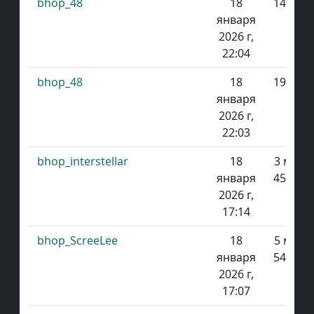
bhop_48
18
14 сек.
января
2026 г,
22:04
bhop_48
18
19 сек.
января
2026 г,
22:03
bhop_interstellar
18
3 мин.
января
45 сек.
2026 г,
17:14
bhop_ScreeLee
18
5 мин.
января
54 сек.
2026 г,
17:07