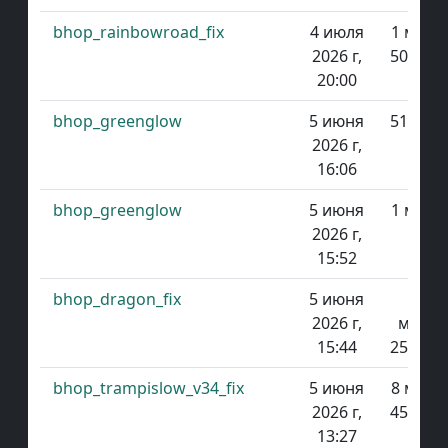
bhop_rainbowroad_fix
4 июля
1 мин.
2026 г,
50 сек.
20:00
bhop_greenglow
5 июня
51 сек.
2026 г,
16:06
bhop_greenglow
5 июня
1 мин.
2026 г,
15:52
bhop_dragon_fix
5 июня
10
2026 г,
мин.
15:44
25 сек.
bhop_trampislow_v34_fix
5 июня
8 мин.
2026 г,
45 сек.
13:27