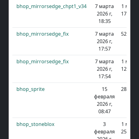
bhop_mirrorsedge_chpt1_v34
7 марта
1 мин.
2026 г,
17 сек.
18:35
bhop_mirrorsedge_fix
7 марта
52 сек.
2026 г,
17:57
bhop_mirrorsedge_fix
7 марта
1 мин.
2026 г,
12 сек.
17:54
bhop_sprite
15
28 сек.
февраля
2026 г,
08:47
bhop_stoneblox
3
1 мин.
февраля
25 сек.