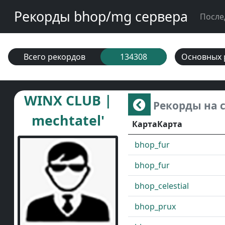
Рекорды bhop/mg сервера
После
Всего рекордов
134308
Основных 
WINX CLUB |
Рекорды на 
mechtatel'
КартаКарта
bhop_fur
bhop_fur
bhop_celestial
bhop_prux