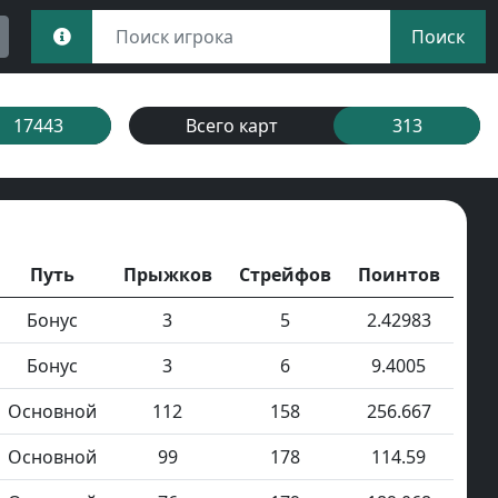
Поиск
17443
Всего карт
313
Путь
Прыжков
Стрейфов
Поинтов
Бонус
3
5
2.42983
Бонус
3
6
9.4005
Основной
112
158
256.667
Основной
99
178
114.59