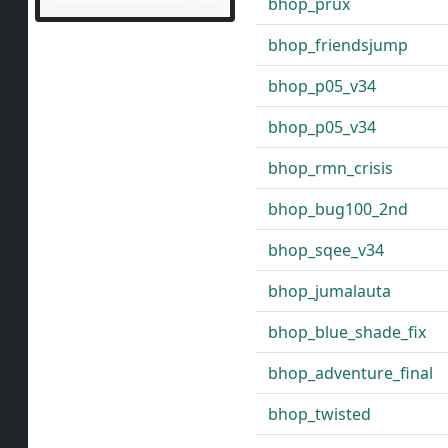
bhop_prux
bhop_friendsjump
bhop_p05_v34
bhop_p05_v34
bhop_rmn_crisis
bhop_bug100_2nd
bhop_sqee_v34
bhop_jumalauta
bhop_blue_shade_fix
bhop_adventure_final
bhop_twisted