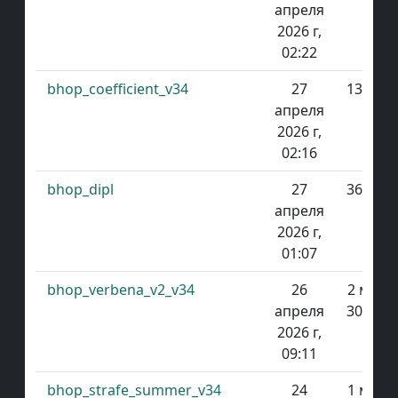
апреля
2026 г,
02:22
bhop_coefficient_v34
27
13 сек.
апреля
2026 г,
02:16
bhop_dipl
27
36 сек.
апреля
2026 г,
01:07
bhop_verbena_v2_v34
26
2 мин.
апреля
30 сек.
2026 г,
09:11
bhop_strafe_summer_v34
24
1 мин.