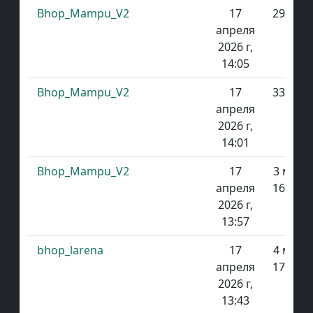
Bhop_Mampu_V2
17
29 сек.
апреля
2026 г,
14:05
Bhop_Mampu_V2
17
33 сек.
апреля
2026 г,
14:01
Bhop_Mampu_V2
17
3 мин.
апреля
16 сек.
2026 г,
13:57
bhop_larena
17
4 мин.
апреля
17 сек.
2026 г,
13:43