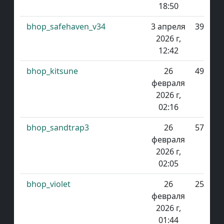
18:50
bhop_safehaven_v34
3 апреля
39 сек.
2026 г,
12:42
bhop_kitsune
26
49 сек.
февраля
2026 г,
02:16
bhop_sandtrap3
26
57 сек.
февраля
2026 г,
02:05
bhop_violet
26
25 сек.
февраля
2026 г,
01:44