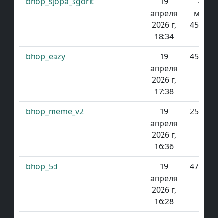
bhop_sjopa_sgorit
19
44
апреля
мин.
2026 г,
45 сек.
18:34
bhop_eazy
19
45 сек.
апреля
2026 г,
17:38
bhop_meme_v2
19
25 сек.
апреля
2026 г,
16:36
bhop_5d
19
47 сек.
апреля
2026 г,
16:28