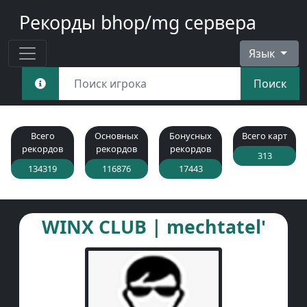
Рекорды bhop/mg сервера
Язык
Поиск
Всего
Основных
Бонусных
Всего карт
рекордов
рекордов
рекордов
313
134319
116876
17443
WINX CLUB | mechtatel'