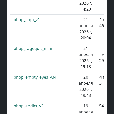
2026 г,
14:20
bhop_lego_v1
21
1 мин.
апреля
46 сек.
2026 г,
20:04
bhop_ragequit_mini
21
26
апреля
мин.
2026 г,
29 сек.
19:18
bhop_empty_eyes_v34
20
4 мин.
апреля
31 сек.
2026 г,
19:43
bhop_addict_v2
19
54 сек.
апреля