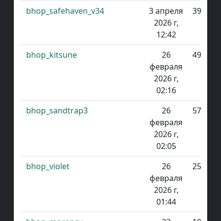
bhop_safehaven_v34
3 апреля
39 сек.
2026 г,
12:42
bhop_kitsune
26
49 сек.
февраля
2026 г,
02:16
bhop_sandtrap3
26
57 сек.
февраля
2026 г,
02:05
bhop_violet
26
25 сек.
февраля
2026 г,
01:44