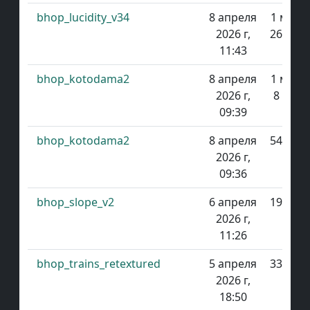
bhop_lucidity_v34
8 апреля
1 мин.
2026 г,
26 сек.
11:43
bhop_kotodama2
8 апреля
1 мин.
2026 г,
8 сек.
09:39
bhop_kotodama2
8 апреля
54 сек.
2026 г,
09:36
bhop_slope_v2
6 апреля
19 сек.
2026 г,
11:26
bhop_trains_retextured
5 апреля
33 сек.
2026 г,
18:50