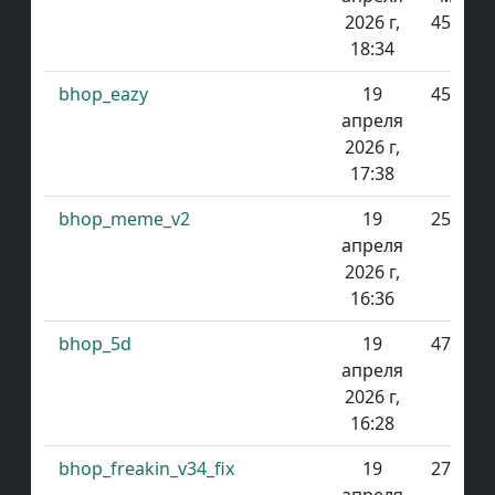
2026 г,
45 сек.
18:34
bhop_eazy
19
45 сек.
апреля
2026 г,
17:38
bhop_meme_v2
19
25 сек.
апреля
2026 г,
16:36
bhop_5d
19
47 сек.
апреля
2026 г,
16:28
bhop_freakin_v34_fix
19
27 сек.