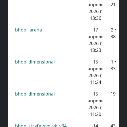
апреля
21 сек.
2026 г,
13:36
bhop_larena
17
2 мин.
апреля
38 сек.
2026 г,
13:23
bhop_dimensional
15
1 мин.
апреля
33 сек.
2026 г,
11:24
bhop_dimensional
15
19 сек.
апреля
2026 г,
11:20
bhop_strafe_syn_yk_v34
14
43 сек.