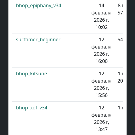
bhop_epiphany_v34
14
8 мин.
февраля
57 сек.
2026 г,
10:02
surftimer_beginner
12
54 сек.
февраля
2026 г,
16:00
bhop_kitsune
12
1 мин.
февраля
20 сек.
2026 г,
15:56
bhop_xof_v34
12
1 мин.
февраля
2026 г,
13:47