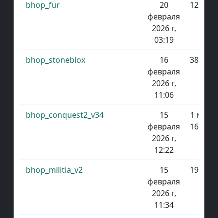
bhop_fur
20
12 сек.
февраля
2026 г,
03:19
bhop_stoneblox
16
38 сек.
февраля
2026 г,
11:06
bhop_conquest2_v34
15
1 мин.
февраля
16 сек.
2026 г,
12:22
bhop_militia_v2
15
19 сек.
февраля
2026 г,
11:34