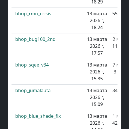
18:29
bhop_rmn_crisis
13 марта
55 сек.
2026 г,
18:24
bhop_bug100_2nd
13 марта
2 мин.
2026 г,
11 сек.
17:57
bhop_sqee_v34
13 марта
7 мин.
2026 г,
3 сек.
15:35
bhop_jumalauta
13 марта
34 сек.
2026 г,
15:09
bhop_blue_shade_fix
13 марта
1 мин.
2026 г,
42 сек.