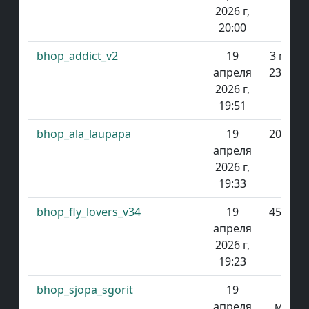
2026 г,
20:00
bhop_addict_v2
19
3 мин.
апреля
23 сек.
2026 г,
19:51
bhop_ala_laupapa
19
20 сек.
апреля
2026 г,
19:33
bhop_fly_lovers_v34
19
45 сек.
апреля
2026 г,
19:23
bhop_sjopa_sgorit
19
44
апреля
мин.