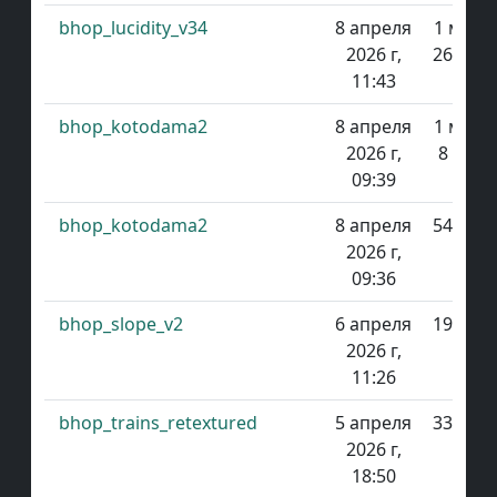
bhop_lucidity_v34
8 апреля
1 мин.
2026 г,
26 сек.
11:43
bhop_kotodama2
8 апреля
1 мин.
2026 г,
8 сек.
09:39
bhop_kotodama2
8 апреля
54 сек.
2026 г,
09:36
bhop_slope_v2
6 апреля
19 сек.
2026 г,
11:26
bhop_trains_retextured
5 апреля
33 сек.
2026 г,
18:50