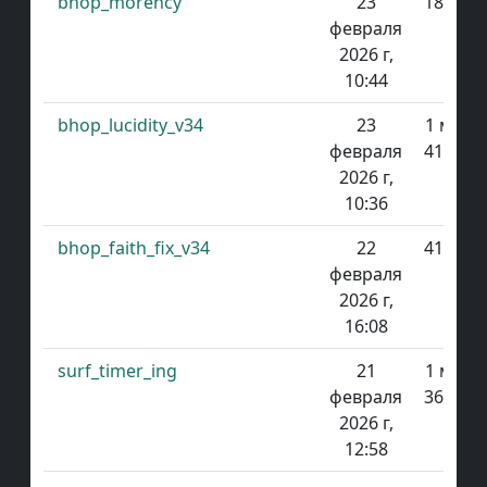
bhop_morency
23
18 сек.
февраля
2026 г,
10:44
bhop_lucidity_v34
23
1 мин.
февраля
41 сек.
2026 г,
10:36
bhop_faith_fix_v34
22
41 сек.
февраля
2026 г,
16:08
surf_timer_ing
21
1 мин.
февраля
36 сек.
2026 г,
12:58