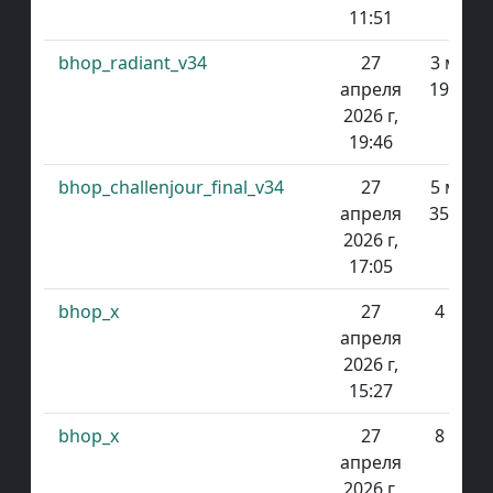
11:51
bhop_radiant_v34
27
3 мин.
апреля
19 сек.
2026 г,
19:46
bhop_challenjour_final_v34
27
5 мин.
апреля
35 сек.
2026 г,
17:05
bhop_x
27
4 сек.
апреля
2026 г,
15:27
bhop_x
27
8 сек.
апреля
2026 г,