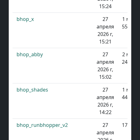
15:24
bhop_x
27
1 мин.
апреля
55 сек.
2026 г,
15:21
bhop_abby
27
2 мин.
апреля
24 сек.
2026 г,
15:02
bhop_shades
27
1 мин.
апреля
44 сек.
2026 г,
14:22
bhop_runbhopper_v2
27
17 сек.
апреля