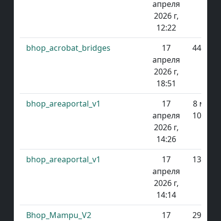
апреля
2026 г,
12:22
bhop_acrobat_bridges
17
44 сек.
апреля
2026 г,
18:51
bhop_areaportal_v1
17
8 мин.
апреля
10 сек.
2026 г,
14:26
bhop_areaportal_v1
17
13 сек.
апреля
2026 г,
14:14
Bhop_Mampu_V2
17
29 сек.