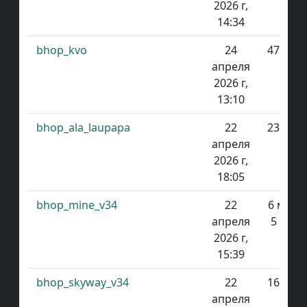
2026 г,
14:34
bhop_kvo
24
47 сек.
апреля
2026 г,
13:10
bhop_ala_laupapa
22
23 сек.
апреля
2026 г,
18:05
bhop_mine_v34
22
6 мин.
апреля
5 сек.
2026 г,
15:39
bhop_skyway_v34
22
16 сек.
апреля