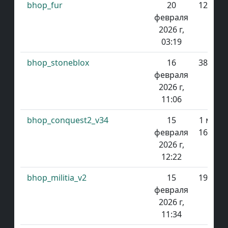
bhop_fur
20
12 сек.
февраля
2026 г,
03:19
bhop_stoneblox
16
38 сек.
февраля
2026 г,
11:06
bhop_conquest2_v34
15
1 мин.
февраля
16 сек.
2026 г,
12:22
bhop_militia_v2
15
19 сек.
февраля
2026 г,
11:34