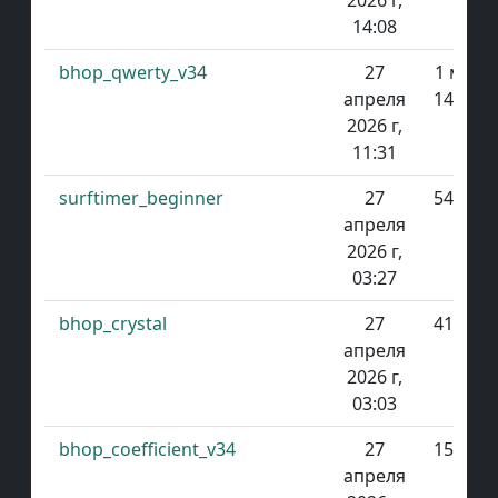
2026 г,
14:08
bhop_qwerty_v34
27
1 мин.
апреля
14 сек.
2026 г,
11:31
surftimer_beginner
27
54 сек.
апреля
2026 г,
03:27
bhop_crystal
27
41 сек.
апреля
2026 г,
03:03
bhop_coefficient_v34
27
15 сек.
апреля