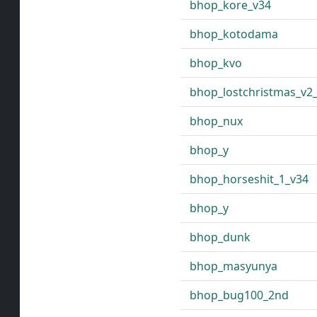
bhop_kore_v34
bhop_kotodama
bhop_kvo
bhop_lostchristmas_v2
bhop_nux
bhop_y
bhop_horseshit_1_v34
bhop_y
bhop_dunk
bhop_masyunya
bhop_bug100_2nd