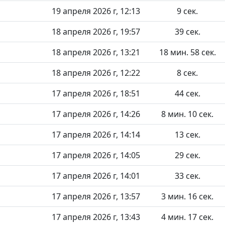
19 апреля 2026 г, 12:13
9 сек.
18 апреля 2026 г, 19:57
39 сек.
18 апреля 2026 г, 13:21
18 мин. 58 сек.
18 апреля 2026 г, 12:22
8 сек.
17 апреля 2026 г, 18:51
44 сек.
17 апреля 2026 г, 14:26
8 мин. 10 сек.
17 апреля 2026 г, 14:14
13 сек.
17 апреля 2026 г, 14:05
29 сек.
17 апреля 2026 г, 14:01
33 сек.
17 апреля 2026 г, 13:57
3 мин. 16 сек.
17 апреля 2026 г, 13:43
4 мин. 17 сек.