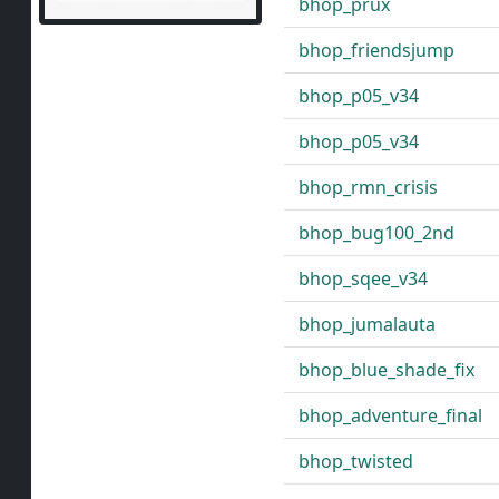
bhop_prux
bhop_friendsjump
bhop_p05_v34
bhop_p05_v34
bhop_rmn_crisis
bhop_bug100_2nd
bhop_sqee_v34
bhop_jumalauta
bhop_blue_shade_fix
bhop_adventure_final
bhop_twisted