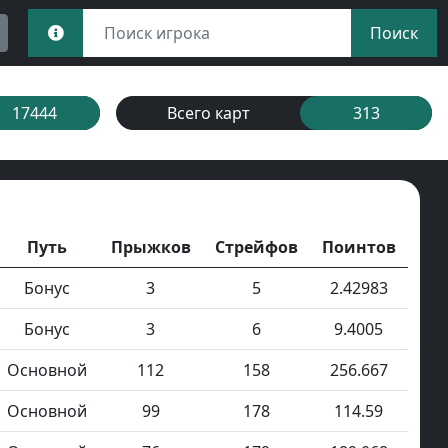
Поиск
17444
Всего карт
313
Путь
Прыжков
Стрейфов
Поинтов
Бонус
3
5
2.42983
Бонус
3
6
9.4005
Основной
112
158
256.667
Основной
99
178
114.59