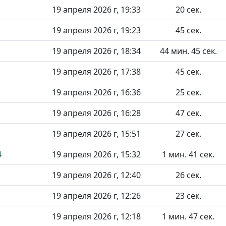
19 апреля 2026 г, 19:33
20 сек.
19 апреля 2026 г, 19:23
45 сек.
19 апреля 2026 г, 18:34
44 мин. 45 сек.
19 апреля 2026 г, 17:38
45 сек.
19 апреля 2026 г, 16:36
25 сек.
19 апреля 2026 г, 16:28
47 сек.
19 апреля 2026 г, 15:51
27 сек.
4
19 апреля 2026 г, 15:32
1 мин. 41 сек.
19 апреля 2026 г, 12:40
26 сек.
19 апреля 2026 г, 12:26
23 сек.
19 апреля 2026 г, 12:18
1 мин. 47 сек.