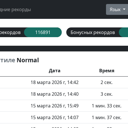
дние рекорды
Язык
рекордов
116891
Бонусных рекордов
стиле
Normal
Дата
Время
18 марта 2026 г, 14:42
2 сек.
18 марта 2026 г, 14:40
3 сек.
15 марта 2026 г, 15:49
1 мин. 33 сек.
15 марта 2026 г, 14:07
1 мин. 37 сек.