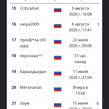
15
CriticalFail
5 августа
bh
2026 г, 16:08
16
vasya2009
6 августа
bhop_
2026 г, 17:41
17
проиБ*ла сЮ
22 июля
surf
ауру
2026 г, 09:08
18
лерочкаа^^
17 час.
назад
19
Барындылдан
11 июля
bh
2026 г, 21:04
20
Mersinarias
Вчера в
bho
13:56
21
sbyw
15 июня
bhop_r