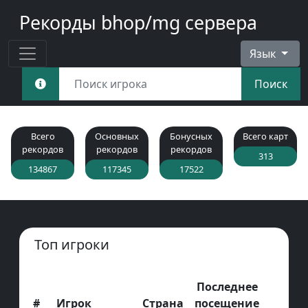
Рекорды bhop/mg сервера
Язык
Поиск
Всего
Основных
Бонусных
Всего карт
рекордов
рекордов
рекордов
313
134867
117345
17522
Топ игроки
Последнее
#
Игрок
Страна
посещение
Пос