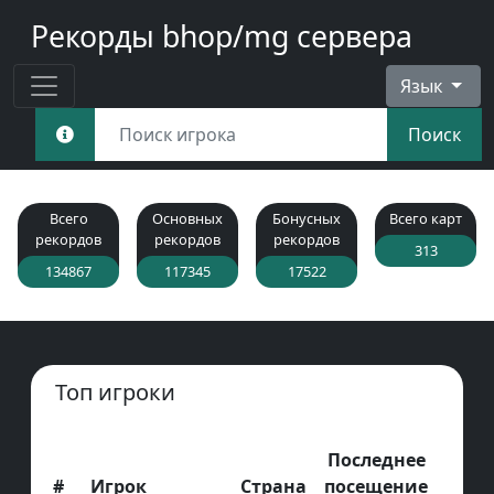
Рекорды bhop/mg сервера
Язык
Поиск
Всего
Основных
Бонусных
Всего карт
рекордов
рекордов
рекордов
313
134867
117345
17522
Топ игроки
Последнее
#
Игрок
Страна
посещение
Пос