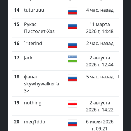
14
tuturuuu
4 час. назад
bhop
15
Рукас
11 марта
surf
Пистолет-Xas
2026 г, 14:48
16
`r!ter!nd
2 час. назад
bh
17
Jack
2 августа
2026 г, 12:44
18
фанат
5 час. назад
bhop_
skywhywalker'a
3>
19
nothing
2 августа
b
2026 г, 14:22
20
meq1ddo
6 июля 2026
bho
г, 09:21