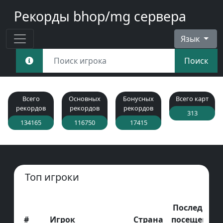
Рекорды bhop/mg сервера
Язык
Поиск
Всего
Основных
Бонусных
Всего карт
рекордов
рекордов
рекордов
313
134165
116750
17415
Топ игроки
Последнее
#
Игрок
Страна
посещение