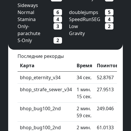
Sideways
Normal
6
doublejumps
5
Stamina
4
SpeedRunSEG
4
Only-
3
Low
2
parachute
Gravity
S-Only
2
Последние рекорды
Карта
Время
Поинтов
bhop_eternity_v34
34 сек.
52.8767
bhop_strafe_sewer_v34
1 мин.
27.9513
15 сек.
bhop_bug100_2nd
2 мин.
249.046
59 сек.
bhop_bug100_2nd
2 мин.
61.0133