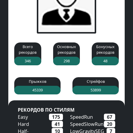
Всего
Основных
Бонусных
рекордов
рекордов
рекордов
346
298
48
Прыжков
Стрейфов
45339
53899
РЕКОРДОВ ПО СТИЛЯМ
Easy
175
SpeedRun
67
Hard
41
SpeedSlowRun
20
Half-
10
LowGravitySEG
7