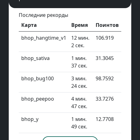
Последние рекорды
Карта
Время
Поинтов
bhop_hangtime_v1
12 мин.
106.919
2 сек.
bhop_sativa
1 мин.
31.3045
37 сек.
bhop_bug100
3 мин.
98.7592
24 сек.
bhop_peepoo
4 мин.
33.7276
47 сек.
bhop_y
1 мин.
12.7708
49 сек.