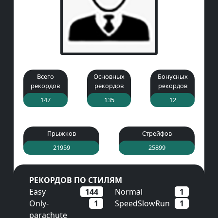
Всего
Основных
Бонусных
рекордов
рекордов
рекордов
147
135
12
Прыжков
Стрейфов
21959
25899
РЕКОРДОВ ПО СТИЛЯМ
Easy
144
Normal
1
Only-
1
SpeedSlowRun
1
parachute