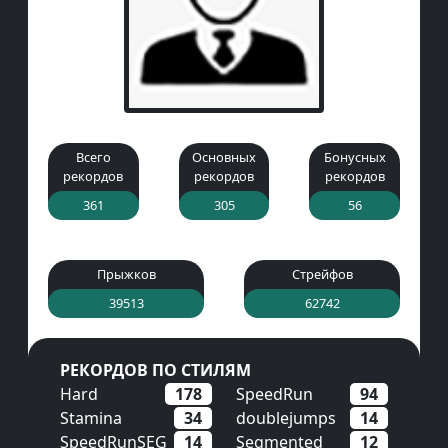
Всего
Основных
Бонусных
рекордов
рекордов
рекордов
361
305
56
Прыжков
Стрейфов
39513
62742
РЕКОРДОВ ПО СТИЛЯМ
Hard
178
SpeedRun
94
Stamina
34
doublejumps
14
SpeedRunSEG
14
Segmented
12