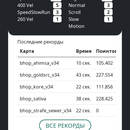
400 Vel
5
Normal
3
SpeedSlowRun
3
Scroll
2
260 Vel
1
Slow
1
Motion
Последние рекорды
Карта
Время
Поинтов
bhop_ahimsa_v34
10 сек.
105.402
bhop_goldsrc_v34
43 сек.
227.554
bhop_kore_v34
22 сек.
111.856
bhop_sativa
38 сек.
228.425
bhop_strafe_sewer_v34
22 сек.
0
ВСЕ РЕКОРДЫ