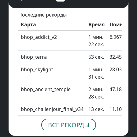
Последние рекорды
Карта
Время
Поинтов
bhop_addict_v2
1 мин.
6.96741
22 сек.
bhop_terra
53 сек.
32.4518
bhop_skylight
1 мин.
28.0344
31 сек.
bhop_ancient_temple
2 мин.
47.1834
28 сек.
bhop_challenjour_final_v34
13 сек.
11.1001
ВСЕ РЕКОРДЫ