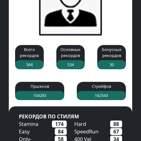
Всего
Основных
Бонусных
рекордов
рекордов
рекордов
564
534
30
Прыжков
Стрейфов
104283
162543
РЕКОРДОВ ПО СТИЛЯМ
Stamina
174
Hard
88
Easy
84
SpeedRun
67
Only-
58
400 Vel
34