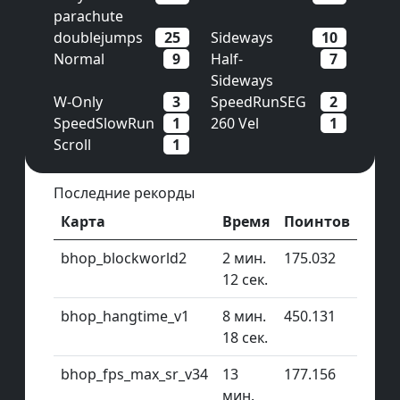
parachute
doublejumps
25
Sideways
10
Normal
9
Half-
7
Sideways
W-Only
3
SpeedRunSEG
2
SpeedSlowRun
1
260 Vel
1
Scroll
1
Последние рекорды
Карта
Время
Поинтов
bhop_blockworld2
2 мин.
175.032
12 сек.
bhop_hangtime_v1
8 мин.
450.131
18 сек.
bhop_fps_max_sr_v34
13
177.156
мин.