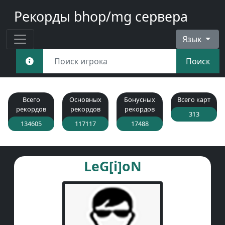
Рекорды bhop/mg сервера
Язык
Поиск
Всего
Основных
Бонусных
Всего карт
рекордов
рекордов
рекордов
313
134605
117117
17488
LeG[i]oN