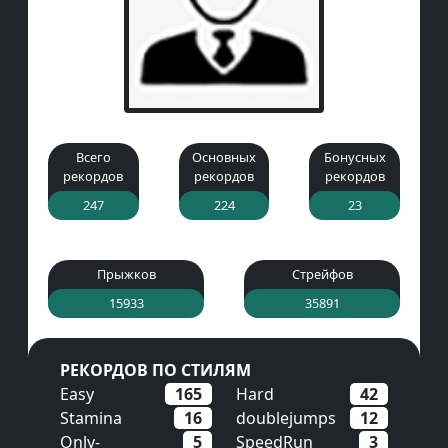
Всего
Основных
Бонусных
рекордов
рекордов
рекордов
247
224
23
Прыжков
Стрейфов
15933
35891
РЕКОРДОВ ПО СТИЛЯМ
Easy
165
Hard
42
Stamina
16
doublejumps
12
Only-
5
SpeedRun
3