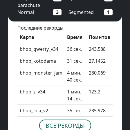
parachute
Normal
3
Segmented
1
Последние рекорды
Карта
Время
Поинтов
bhop_qwerty_v34
36 сек.
243.588
bhop_kotodama
31 сек.
27.1452
bhop_monster_jam
4 мин.
280.069
40 сек.
bhop_z_v34
1 мин.
123.2
14 сек.
bhop_lola_v2
35 сек.
235.978
ВСЕ РЕКОРДЫ