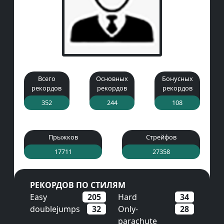
Всего
Основных
Бонусных
рекордов
рекордов
рекордов
352
244
108
Прыжков
Стрейфов
17711
27358
РЕКОРДОВ ПО СТИЛЯМ
Easy
205
Hard
34
doublejumps
32
Only-
28
parachute