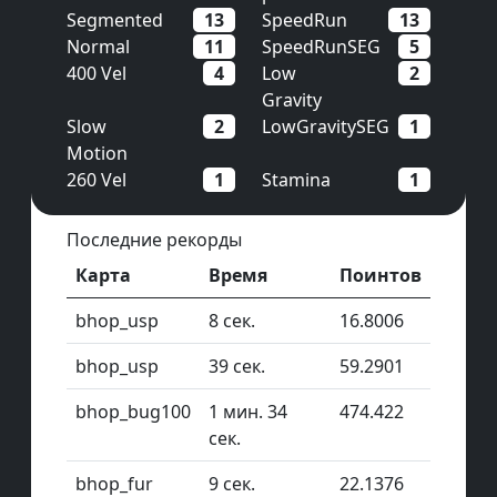
Segmented
13
SpeedRun
13
Normal
11
SpeedRunSEG
5
400 Vel
4
Low
2
Gravity
Slow
2
LowGravitySEG
1
Motion
260 Vel
1
Stamina
1
Последние рекорды
Карта
Время
Поинтов
bhop_usp
8 сек.
16.8006
bhop_usp
39 сек.
59.2901
bhop_bug100
1 мин. 34
474.422
сек.
bhop_fur
9 сек.
22.1376