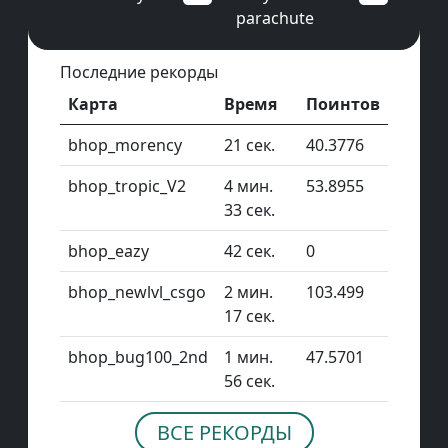
parachute
Последние рекорды
Карта
Время
Поинтов
bhop_morency
21 сек.
40.3776
bhop_tropic_V2
4 мин.
53.8955
33 сек.
bhop_eazy
42 сек.
0
bhop_newlvl_csgo
2 мин.
103.499
17 сек.
bhop_bug100_2nd
1 мин.
47.5701
56 сек.
ВСЕ РЕКОРДЫ