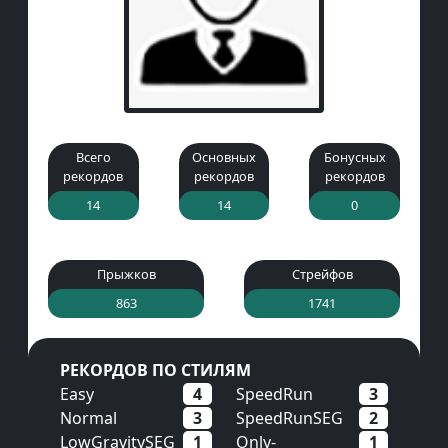
Всего
Основных
Бонусных
рекордов
рекордов
рекордов
14
14
0
Прыжков
Стрейфов
863
1741
РЕКОРДОВ ПО СТИЛЯМ
Easy
4
SpeedRun
3
Normal
3
SpeedRunSEG
2
LowGravitySEG
1
Only-
1