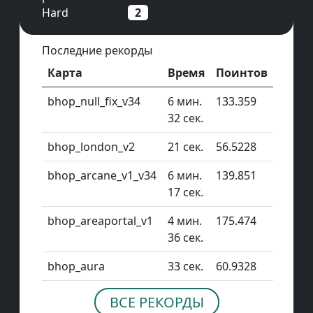
Hard
2
Последние рекорды
Карта
Время
Поинтов
bhop_null_fix_v34
6 мин.
133.359
32 сек.
bhop_london_v2
21 сек.
56.5228
bhop_arcane_v1_v34
6 мин.
139.851
17 сек.
bhop_areaportal_v1
4 мин.
175.474
36 сек.
bhop_aura
33 сек.
60.9328
ВСЕ РЕКОРДЫ